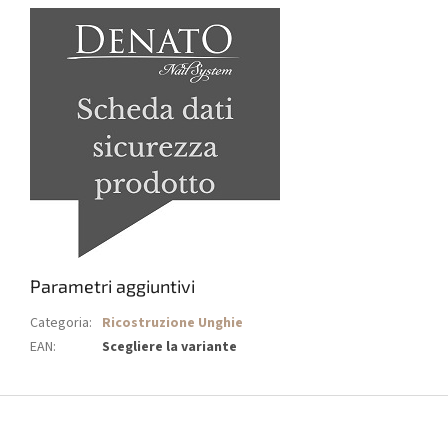
Parametri aggiuntivi
Categoria
:
Ricostruzione Unghie
EAN
:
Scegliere la variante
P
i