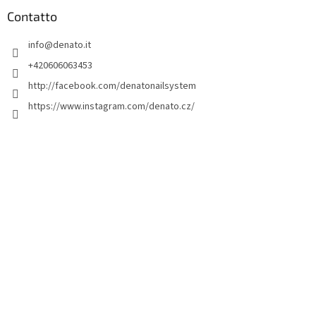
è
d
Contatto
i
info
@
denato.it
p
a
+420606063453
g
http://facebook.com/denatonailsystem
i
https://www.instagram.com/denato.cz/
n
a