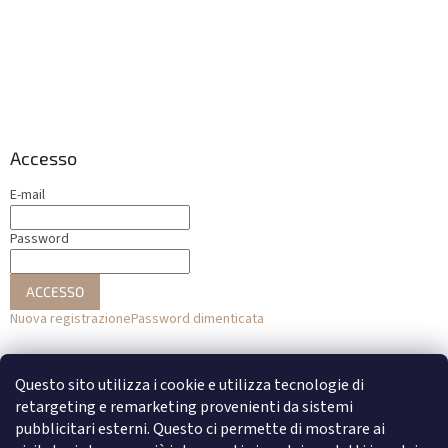
Accesso
E-mail
Password
ACCESSO
Nuova registrazione
Password dimenticata
o
Questo sito utilizza i cookie e utilizza tecnologie di
Accesso con Facebook
retargeting e remarketing provenienti da sistemi
pubblicitari esterni. Questo ci permette di mostrare ai