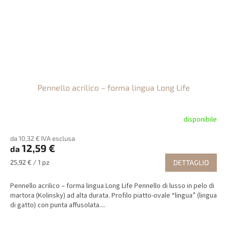
Pennello acrilico – forma lingua Long Life
disponibile
da 10,32 € IVA esclusa
12,59 €
da
Prezzo
25,92 € / 1 pz
DETTAGLIO
della
misura:
Pennello acrilico – forma lingua Long Life Pennello di lusso in pelo di
martora (Kolinsky) ad alta durata. Profilo piatto-ovale “lingua” (lingua
di gatto) con punta affusolata....