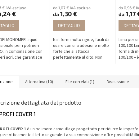
7 € IVA esclusa
da 1,07 € IVA esclusa
da 0,96 € I
,24 €
1,30 €
1,17 
da
da
TAGLIO
DETTAGLIO
DETTAG
OFI MONOMER Liquid
Nail form molto rigide, facili da
Lima per u
sionale per i polimeri
usare con una adesione molto
100/100 Li
. In combinazione con
forte che si attacca
forma di m
eri acriliche garantisce
perfettamente al dito. Non
100/100 – 
tà ideali per la
cambiano forma, facile da
accorciare,
ruzione delle unghie.
tagliare grazie ai segni e
unghie in ge
numeri.
polygel....
rizione
Alternativa (10)
File correlati (1)
Discussione
crizione dettagliata del prodotto
ROFI COVER 1
ROFI COVER 1
è un polimero camouflage progettato per ridurre le imperfez
gare otticamente il letto ungueale. La sua composizione offre possibilità ill