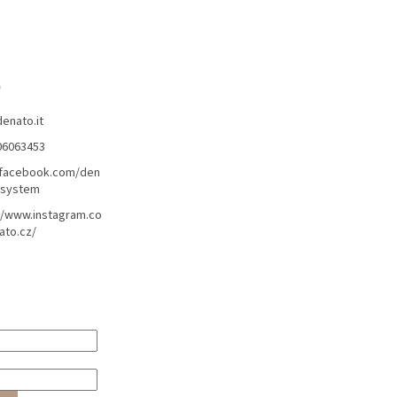
o
denato.it
06063453
/facebook.com/den
lsystem
//www.instagram.co
ato.cz/