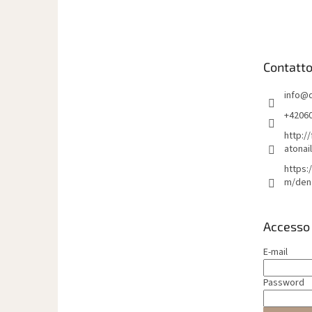
i
è
d
i
Contatt
p
a
info
@
g
i
+4206
n
http:/
a
atonai
https:
m/den
Accesso
E-mail
Password