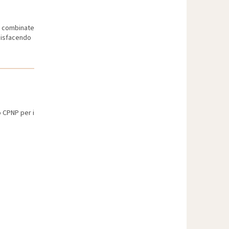
, combinate
ddisfacendo
o CPNP per i