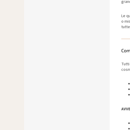
grand
Le q
o mi
tutte
Com
Tutti 
cosme
AVV