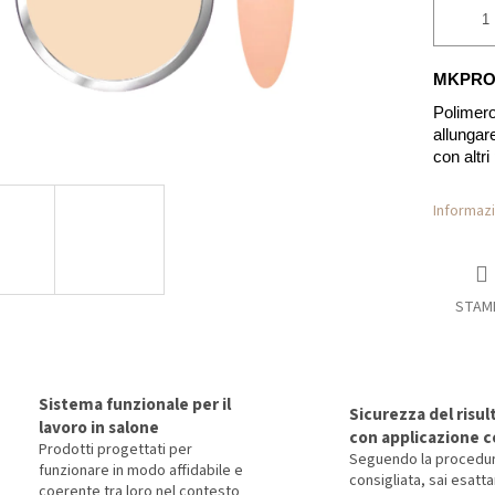
MKPROF
Polimero
allungar
con altri
Informazi
STAM
Sistema funzionale per il
Sicurezza del risul
lavoro in salone
con applicazione c
Prodotti progettati per
Seguendo la procedu
funzionare in modo affidabile e
consigliata, sai esat
coerente tra loro nel contesto