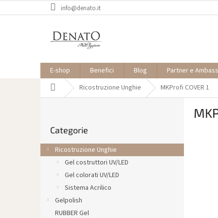
Vai
info@denato.it
al
contenuto
E-shop
Benefici
Blog
Partner e Ambas
Casa
Ricostruzione Unghie
MKProfi COVER 1
B
MKP
a
Saltare
r
Categorie
le
r
categorie
a
Ricostruzione Unghie
l
Gel costruttori UV/LED
a
Gel colorati UV/LED
t
e
Sistema Acrilico
r
Gelpolish
a
RUBBER Gel