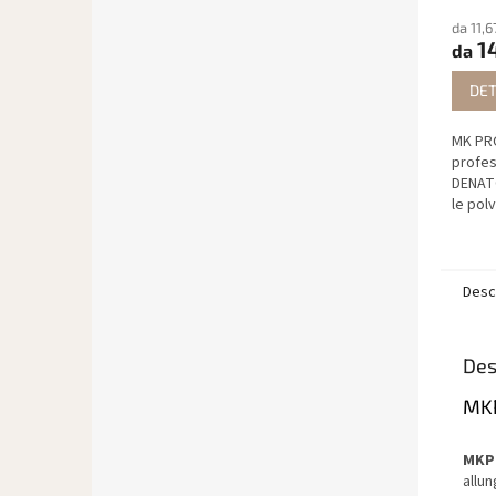
da 11,6
14
da
DET
MK PR
profes
DENATO
le polv
proprie
ricost
Desc
Des
MKP
MKP
allun