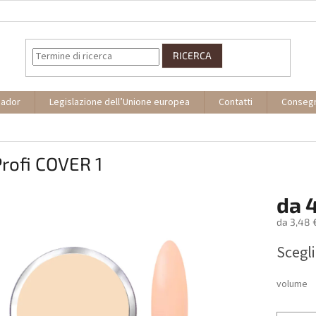
RICERCA
sador
Legislazione dell’Unione europea
Contatti
Conseg
rofi COVER 1
da
4
da
3,48 
Prezzo
Scegli
della
misura:
volume