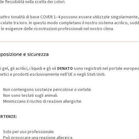
e flessibilità nella scelta dei colori.
uattro tonalità di base COVER 1–4 possono essere utilizzate singolarmente
scelate tra loro. In questo modo completano il nostro sistema acrilico, so
 le esigenze delle ricostruzioni professionali nel nostro clima.
posizione e sicurezza
i gel, gli acrilici, i liquidi e gli oli
DENATO
sono registrati nel portale europe
tici e prodotti esclusivamente nell’UE o negli Stati Uniti.
Non contengono sostanze pericolose o vietate.
Non sono testati sugli animali.
Minimizzano il rischio di reazioni allergiche.
ERTENZE:
Solo per uso professionale.
Può provocare una reazione allergica.