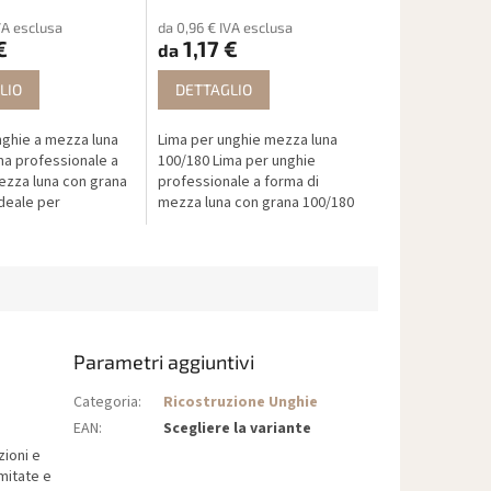
VA esclusa
da 0,96 € IVA esclusa
€
1,17 €
da
LIO
DETTAGLIO
nghie a mezza luna
Lima per unghie mezza luna
ma professionale a
100/180 Lima per unghie
ezza luna con grana
professionale a forma di
ideale per
mezza luna con grana 100/180
 modellare e rifinire
e lunga durata. Ideale per
l, acrilico o
modellare, levigare e rifinire
unghie in...
Parametri aggiuntivi
Categoria
:
Ricostruzione Unghie
EAN
:
Scegliere la variante
ioni e
imitate e