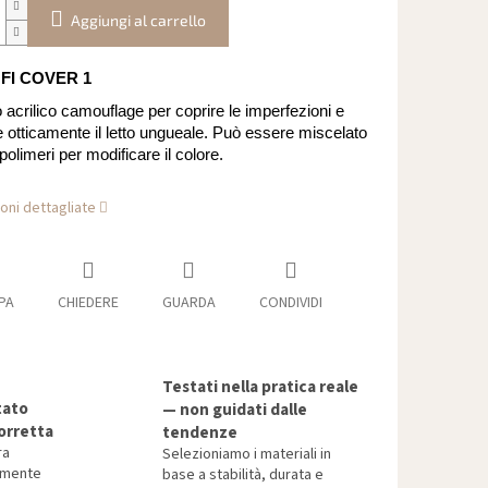
Aggiungi al carrello
I COVER 1
 acrilico camouflage per coprire le imperfezioni e
e otticamente il letto ungueale. Può essere miscelato
 polimeri per modificare il colore.
oni dettagliate
PA
CHIEDERE
GUARDA
CONDIVIDI
Testati nella pratica reale
tato
— non guidati dalle
orretta
tendenze
ra
Selezioniamo i materiali in
tamente
base a stabilità, durata e