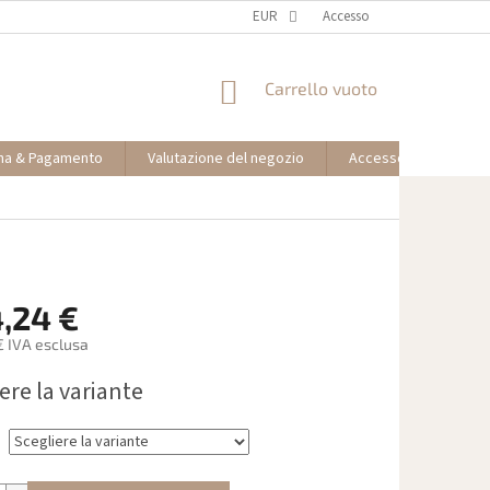
EUR
Accesso
CARRELLO
Carrello vuoto
DELLA
SPESA
na & Pagamento
Valutazione del negozio
Accesso partner affil
,24 €
€
IVA esclusa
ere la variante