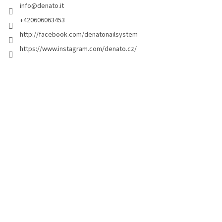
info
@
denato.it
p
a
+420606063453
g
http://facebook.com/denatonailsystem
i
https://www.instagram.com/denato.cz/
n
a