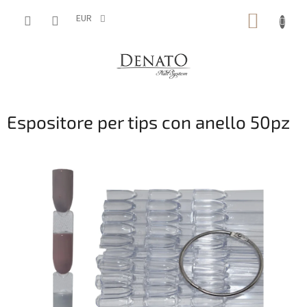
Vai
CARRE
al
EUR
contenuto
DELLA
SPESA
Espositore per tips con anello 50pz