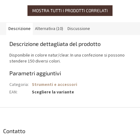
MOSTRA TUTTI I PRODOTTI CORRELATI
Descrizione
Alternativa (10)
Discussione
Descrizione dettagliata del prodotto
Disponibile in colore natur/clear. In una confezione si possono
stendere 150 diversi colori.
Parametri aggiuntivi
Categoria
:
Strumenti e accessori
EAN
:
Scegliere la variante
P
i
è
d
Contatto
i