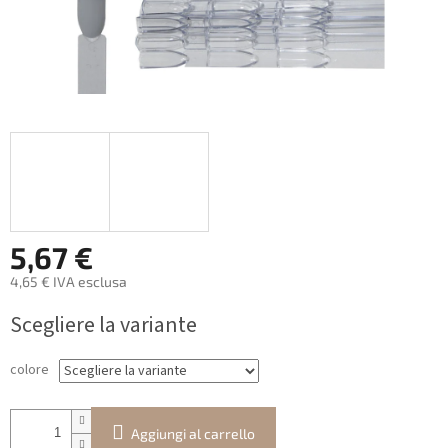
5,67 €
4,65 € IVA esclusa
Prezzo
Scegliere la variante
della
misura:
colore
Aggiungi al carrello