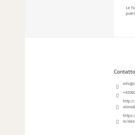
Le fo
pulir
P
i
è
d
i
Contatt
p
a
info
@
g
i
+4206
n
http:/
a
atonai
https:
m/den