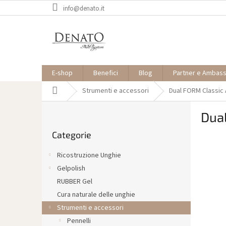
Vai
info@denato.it
al
contenuto
E-shop
Benefici
Blog
Partner e Ambas
Casa
Strumenti e accessori
Dual FORM Classic
B
Dua
a
Saltare
r
Categorie
le
r
categorie
a
Ricostruzione Unghie
l
Gelpolish
a
RUBBER Gel
t
e
Cura naturale delle unghie
r
Strumenti e accessori
a
Pennelli