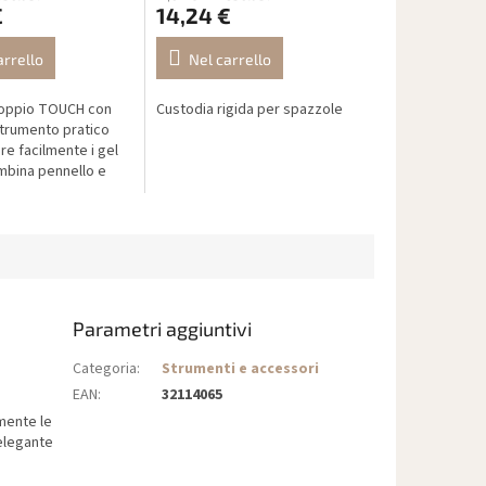
€
14,24 €
arrello
Nel carrello
doppio TOUCH con
Custodia rigida per spazzole
strumento pratico
re facilmente i gel
bina pennello e
una custodia
Parametri aggiuntivi
Categoria
:
Strumenti e accessori
EAN
:
32114065
mente le
 elegante