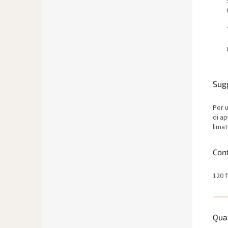
Sug
Per u
di ap
limat
Con
120 
Qual