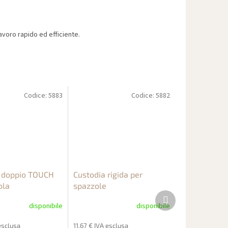
voro rapido ed efficiente.
Codice:
5883
Codice:
5882
 doppio TOUCH
Custodia rigida per
ola
spazzole
Prodotto
successivo
disponibile
disponibile
esclusa
11,67 € IVA esclusa