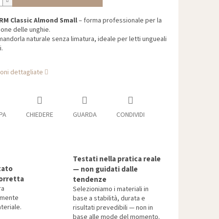
RM Classic Almond Small
– forma professionale per la
ione delle unghie.
andorla naturale senza limatura, ideale per letti ungueali
i.
oni dettagliate
PA
CHIEDERE
GUARDA
CONDIVIDI
Testati nella pratica reale
tato
— non guidati dalle
orretta
tendenze
ra
Selezioniamo i materiali in
tamente
base a stabilità, durata e
teriale.
risultati prevedibili — non in
base alle mode del momento.