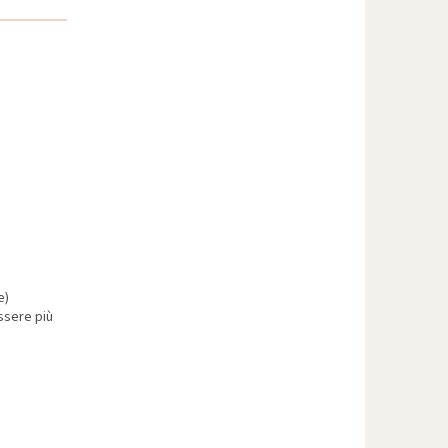
e)
ssere più