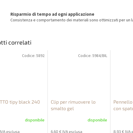
Risparmio di tempo ad ogni applicazione
Consistenza e comportamento dei materiali sono ottimizzati per un la
tti correlati
Codice:
5892
Codice:
5984/BIL
TTO tipy black 240
Clip per rimuovere lo
Pennello
smalto gel
con spat
disponibile
disponibile
 IVA esclusa
6,60 € IVA esclusa
8,93 € IVA 