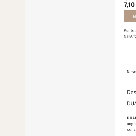
7,10
N
Punte 
NailArt
Desc
Des
DUA
DUAL
unghi
senza