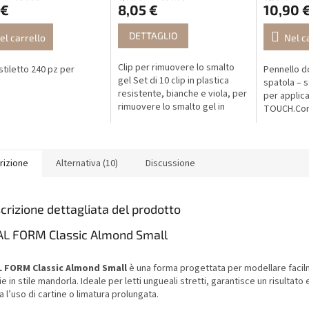
 €
8,05 €
10,90 
DETTAGLIO
el carrello
Nel c
Clip per rimuovere lo smalto
stiletto 240 pz per
Pennello 
gel Set di 10 clip in plastica
spatola – 
resistente, bianche e viola, per
per applica
rimuovere lo smalto gel in
TOUCH.Com
modo facile e delicato.
spatola in 
protettiva.
rizione
Alternativa (10)
Discussione
crizione dettagliata del prodotto
L FORM Classic Almond Small
 FORM Classic Almond Small
è una forma progettata per modellare facil
e in stile mandorla. Ideale per letti ungueali stretti, garantisce un risultato
 l’uso di cartine o limatura prolungata.