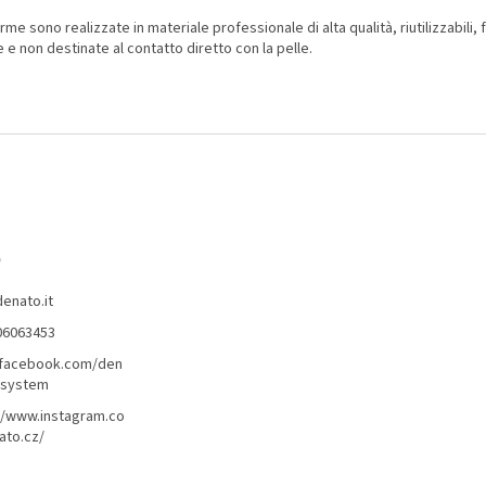
rme sono realizzate in materiale professionale di alta qualità, riutilizzabili, f
e e non destinate al contatto diretto con la pelle.
o
denato.it
06063453
/facebook.com/den
lsystem
//www.instagram.co
ato.cz/