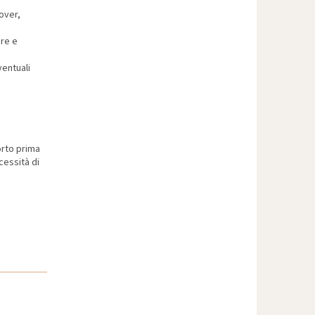
cover,
ore e
ventuali
orto prima
ecessità di