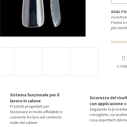
DUAL FO
ricostruz
Forma a m
più strett
Informazi
STAM
Sistema funzionale per il
Sicurezza del risul
lavoro in salone
con applicazione c
Prodotti progettati per
Seguendo la procedu
funzionare in modo affidabile e
consigliata, sai esat
coerente tra loro nel contesto
cosa aspettarti dal ma
reale del salone.