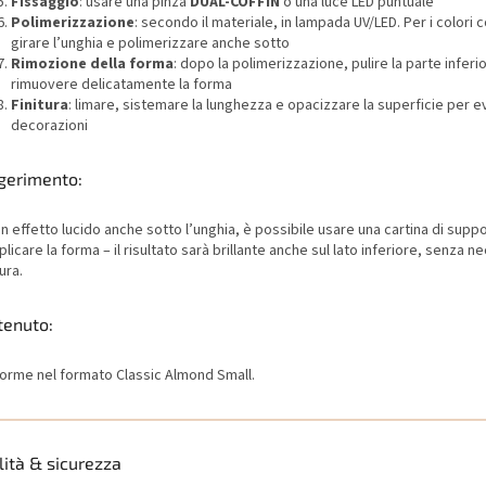
Fissaggio
: usare una pinza
DUAL-COFFIN
o una luce LED puntuale
Polimerizzazione
: secondo il materiale, in lampada UV/LED. Per i colori 
girare l’unghia e polimerizzare anche sotto
Rimozione della forma
: dopo la polimerizzazione, pulire la parte inferi
rimuovere delicatamente la forma
Finitura
: limare, sistemare la lunghezza e opacizzare la superficie per e
decorazioni
gerimento:
n effetto lucido anche sotto l’unghia, è possibile usare una cartina di supp
plicare la forma – il risultato sarà brillante anche sul lato inferiore, senza n
ura.
tenuto:
forme nel formato Classic Almond Small.
ità & sicurezza