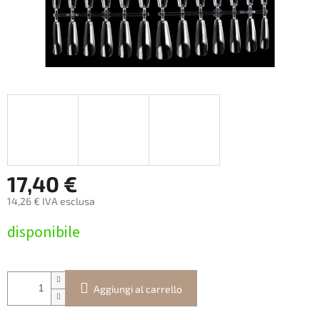
17,40 €
14,26 € IVA esclusa
Prezzo
disponibile
della
misura:
Aggiungi al carrello