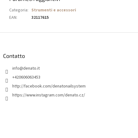
Categoria
:
Strumenti e accessori
EAN
:
32117615
P
i
è
d
Contatto
i
info
@
denato.it
p
a
+420606063453
g
http://facebook.com/denatonailsystem
i
https://www.instagram.com/denato.cz/
n
a