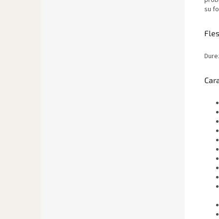
probl
su fo
Fles
Durez
Cara