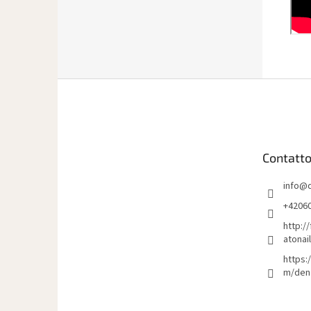
P
i
è
d
i
Contatt
p
a
info
@
g
i
+4206
n
http:/
a
atonai
https:
m/den