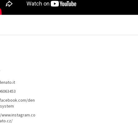
o
denato.it
06063453
/facebook.com/den
lsystem
//www.instagram.co
ato.cz/