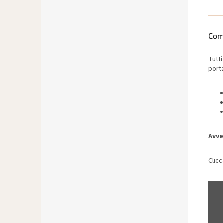
Com
Tutti
port
Avve
Clicc