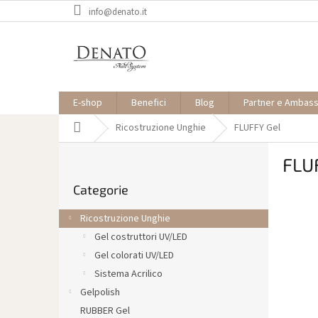
Vai
info@denato.it
al
contenuto
E-shop
Benefici
Blog
Partner e Ambas
Casa
Ricostruzione Unghie
FLUFFY Gel
B
FLU
a
Saltare
r
Categorie
le
r
categorie
a
Ricostruzione Unghie
l
Gel costruttori UV/LED
a
Gel colorati UV/LED
t
e
Sistema Acrilico
r
Gelpolish
a
RUBBER Gel