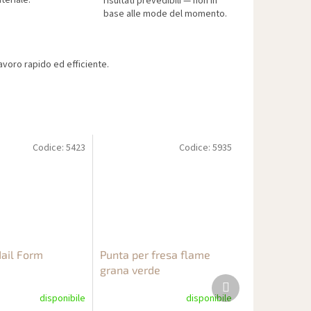
teriale.
risultati prevedibili — non in
base alle mode del momento.
voro rapido ed efficiente.
Codice:
5423
Codice:
5935
Nail Form
Punta per fresa flame
grana verde
Prodotto
successivo
disponibile
disponibile