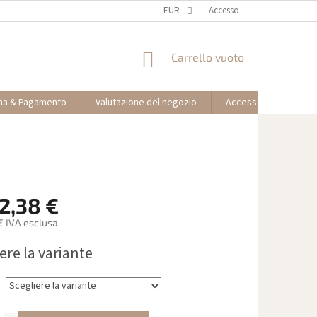
EUR
Accesso
CARRELLO
Carrello vuoto
DELLA
SPESA
na & Pagamento
Valutazione del negozio
Accesso partner affil
2,38 €
€
IVA esclusa
ere la variante