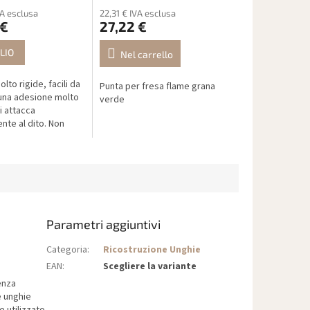
VA esclusa
22,31 € IVA esclusa
 €
27,22 €
LIO
Nel carrello
lto rigide, facili da
Punta per fresa flame grana
una adesione molto
verde
i attacca
nte al dito. Non
orma, facile da
azie ai segni e
Parametri aggiuntivi
Categoria
:
Ricostruzione Unghie
EAN
:
Scegliere la variante
enza
e unghie