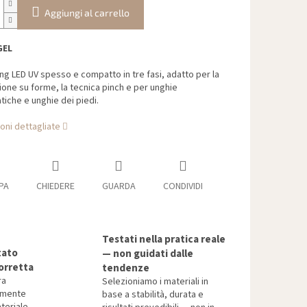
Aggiungi al carrello
GEL
ing LED UV spesso e compatto in tre fasi, adatto per la
one su forme, la tecnica pinch e per unghie
iche e unghie dei piedi.
oni dettagliate
PA
CHIEDERE
GUARDA
CONDIVIDI
Testati nella pratica reale
tato
— non guidati dalle
orretta
tendenze
ra
Selezioniamo i materiali in
tamente
base a stabilità, durata e