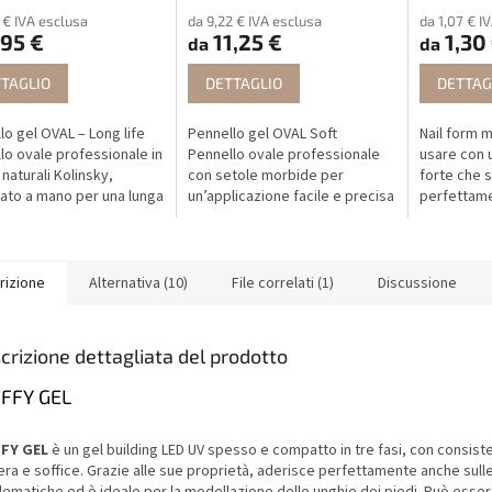
 € IVA esclusa
da 9,22 € IVA esclusa
da 1,07 € I
95 €
11,25 €
1,30
da
da
TAGLIO
DETTAGLIO
DETTAG
lo gel OVAL – Long life
Pennello gel OVAL Soft
Nail form mo
lo ovale professionale in
Pennello ovale professionale
usare con 
 naturali Kolinsky,
con setole morbide per
forte che s
zato a mano per una lunga
un’applicazione facile e precisa
perfettame
 e un’applicazione
dei gel colorati.
cambiano f
a del gel.
tagliare gr
numeri.
rizione
Alternativa (10)
File correlati (1)
Discussione
crizione dettagliata del prodotto
FFY GEL
FY GEL
è un gel building LED UV spesso e compatto in tre fasi, con consist
era e soffice. Grazie alle sue proprietà, aderisce perfettamente anche sull