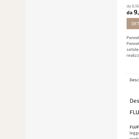
da 8,16
9,
da
DET
Pennel
Pennel
setole
realiz
durata
precis
Desc
Des
FLU
FLUF
legg