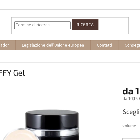
RICERCA
sador
Legislazione dell’Unione europea
Contatti
Conseg
FFY Gel
da
1
da
10,15 
Prezzo
Scegli
della
misura:
volume