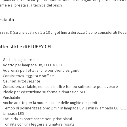
ematiche ed è ideale per la modellazione delle unghie dei piedi. Può essere
rme e si presta alla tecnica del pinch.
sibilità
za n. 8 (su una scala da 1 a 10 ; i gel fino a durezza 5 sono considerati flessib
tteristiche di FLUFFY GEL
Gel building in tre fasi
Adatto per lampade UV, CCFL e LED
Aderenza perfetta, anche per clienti esigenti
Consistenza leggera e soffice
Gel
non
autolivellante
Consistenza stabile, non cola e offre tempo sufficiente per lavorare
Ideale per costruzione su forme e riparazioni VO
Pinchabile
Anche adatto per la modellazione delle unghie dei piedi
Tempo di polimerizzazione: 2 min in lampada UV, 1 min in lampada CCFL, 1 
lampada LED
Facile da lavorare anche per i principianti
Tonalità con una leggera sfumatura rosata