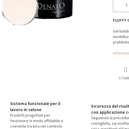
FLUFFY 
Gel build
modellazi
problemat
Informazi
STAM
Sistema funzionale per il
Sicurezza del risul
lavoro in salone
con applicazione c
Prodotti progettati per
Seguendo la procedu
funzionare in modo affidabile e
consigliata, sai esat
coerente tra loro nel contesto