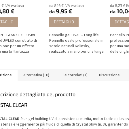
1 € IVA esclusa
da 8,16 € IVA esclusa
da 8,23 € I
,80 €
9,95 €
10,0
da
da
TAGLIO
DETTAGLIO
DETTAG
ANT GLANZ EXCLUSIVE.
Pennello gel OVAL – Long life
Pennello P
l UV/LED con strato di
Pennello ovale professionale in
profession
sione per un effetto
setole naturali Kolinsky,
per una mo
e una brillantezza
realizzato a mano per una lunga
delle unghi
osa. Estremamente
durata e un’applicazione
NailArt.
ente, non ingiallisce ed è
precisa del gel.
per...
rizione
Alternativa (10)
File correlati (1)
Discussione
crizione dettagliata del prodotto
STAL CLEAR
STAL CLEAR
è un gel building UV di consistenza media, molto facile da lavor
stenza è leggermente più fluida di quella di Crystal Slow (n. 3), garantendo