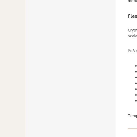
mode
Fles
Cryst
scala
Può 
Temp