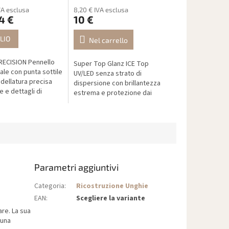
VA esclusa
8,20 € IVA esclusa
4 €
10 €
LIO
Nel carrello
RECISION Pennello
Super Top Glanz ICE Top
ale con punta sottile
UV/LED senza strato di
dellatura precisa
dispersione con brillantezza
e e dettagli di
estrema e protezione dai
graffi. Dona alle unghie un
effetto specchio intenso e
duraturo.
Parametri aggiuntivi
Categoria
:
Ricostruzione Unghie
EAN
:
Scegliere la variante
are. La sua
 una