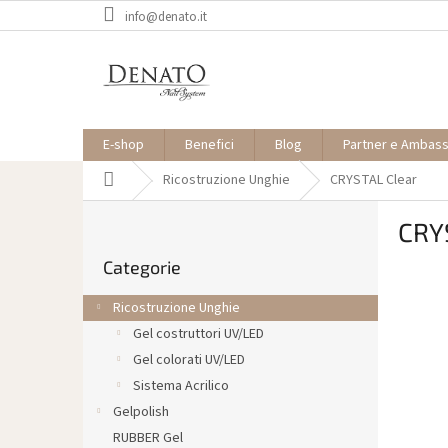
Vai
info@denato.it
al
contenuto
E-shop
Benefici
Blog
Partner e Ambas
Casa
Ricostruzione Unghie
CRYSTAL Clear
B
CRY
a
Saltare
r
Categorie
le
r
categorie
a
Ricostruzione Unghie
l
Gel costruttori UV/LED
a
Gel colorati UV/LED
t
e
Sistema Acrilico
r
Gelpolish
a
RUBBER Gel