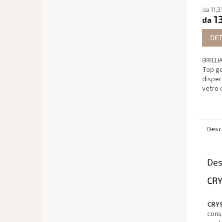
da 11,3
13
da
DET
BRILLI
Top ge
disper
vetro 
lussu
resist
ideale 
Desc
Des
CRY
CRY
consi