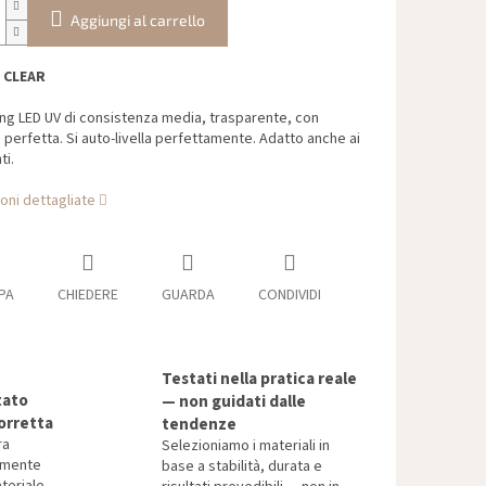
Aggiungi al carrello
 CLEAR
ing LED UV di consistenza media, trasparente, con
perfetta. Si auto‐livella perfettamente. Adatto anche ai
ti.
oni dettagliate
PA
CHIEDERE
GUARDA
CONDIVIDI
Testati nella pratica reale
tato
— non guidati dalle
orretta
tendenze
ra
Selezioniamo i materiali in
tamente
base a stabilità, durata e