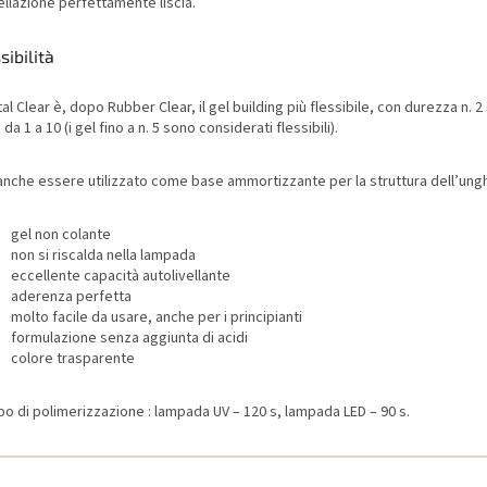
llazione perfettamente liscia.
sibilità
al Clear è, dopo Rubber Clear, il gel building più flessibile, con durezza n. 2
 da 1 a 10 (i gel fino a n. 5 sono considerati flessibili).
anche essere utilizzato come base ammortizzante per la struttura dell’ungh
gel non colante
non si riscalda nella lampada
eccellente capacità autolivellante
aderenza perfetta
molto facile da usare, anche per i principianti
formulazione senza aggiunta di acidi
colore trasparente
o di polimerizzazione : lampada UV – 120 s, lampada LED – 90 s.