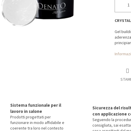
CRYSTAL
Gel build
aderenza 
principian
Informazi
STAM
Sistema funzionale per il
Sicurezza del risul
lavoro in salone
con applicazione c
Prodotti progettati per
Seguendo la procedu
funzionare in modo affidabile e
consigliata, sai esat
coerente tra loro nel contesto