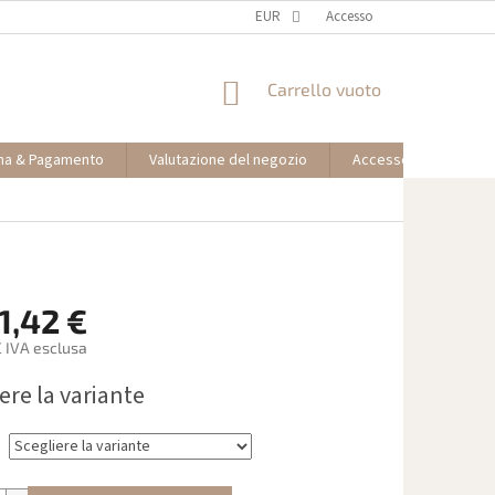
EUR
Accesso
CARRELLO
Carrello vuoto
DELLA
SPESA
na & Pagamento
Valutazione del negozio
Accesso partner affil
1,42 €
€
IVA esclusa
ere la variante