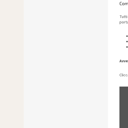
Com
Tutti
port
Avve
Clicc