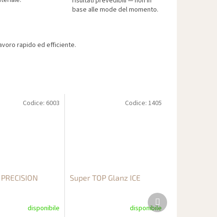
teriale.
risultati prevedibili — non in
base alle mode del momento.
voro rapido ed efficiente.
Codice:
6003
Codice:
1405
 PRECISION
Super TOP Glanz ICE
Prodotto
successivo
disponibile
disponibile