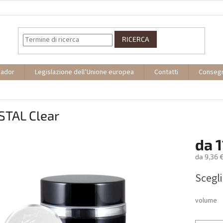
RICERCA
sador
Legislazione dell’Unione europea
Contatti
Conseg
STAL Clear
da
1
da
9,36 
Prezzo
Scegli
della
misura:
volume