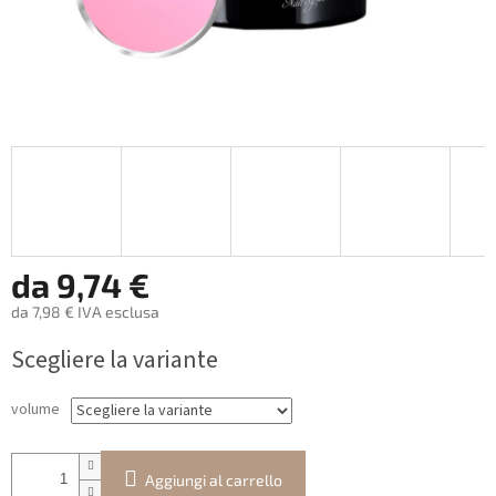
da
9,74 €
da
7,98 €
IVA esclusa
Prezzo
Scegliere la variante
della
misura:
volume
Aggiungi al carrello