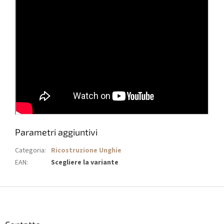
Parametri aggiuntivi
Categoria
:
Ricostruzione Unghie
EAN
:
Scegliere la variante
P
i
è