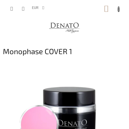
Vai
CARRE
al
EUR
contenuto
DELLA
SPESA
Monophase COVER 1