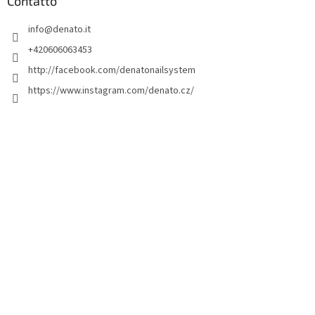
d
Contatto
i
info
@
denato.it
p
a
+420606063453
g
http://facebook.com/denatonailsystem
i
https://www.instagram.com/denato.cz/
n
a