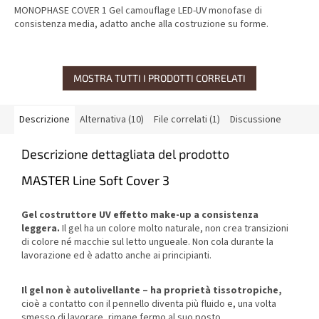
MONOPHASE COVER 1 Gel camouflage LED-UV monofase di
consistenza media, adatto anche alla costruzione su forme.
MOSTRA TUTTI I PRODOTTI CORRELATI
Descrizione
Alternativa (10)
File correlati (1)
Discussione
Descrizione dettagliata del prodotto
MASTER Line Soft Cover 3
Gel costruttore UV effetto make-up a consistenza
leggera.
Il gel ha un colore molto naturale, non crea transizioni
di colore né macchie sul letto ungueale. Non cola durante la
lavorazione ed è adatto anche ai principianti.
Il gel non è autolivellante – ha proprietà tissotropiche,
cioè a contatto con il pennello diventa più fluido e, una volta
smesso di lavorare, rimane fermo al suo posto.