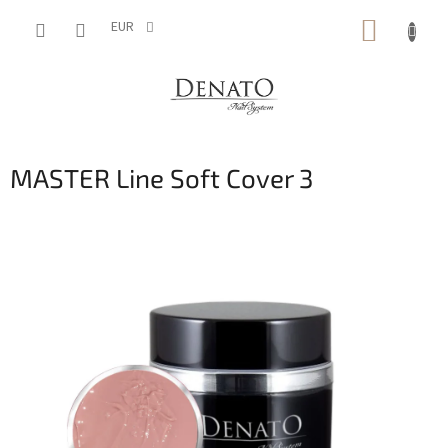
Vai
CARRE
al
EUR
contenuto
DELLA
SPESA
MASTER Line Soft Cover 3