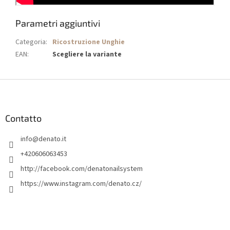
Parametri aggiuntivi
Categoria
:
Ricostruzione Unghie
EAN
:
Scegliere la variante
P
i
è
d
Contatto
i
info
@
denato.it
p
a
+420606063453
g
http://facebook.com/denatonailsystem
i
https://www.instagram.com/denato.cz/
n
a