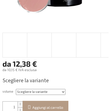
da
12,38 €
da
10,15 €
IVA esclusa
Prezzo
Scegliere la variante
della
misura:
volume
Aggiungi al carrello