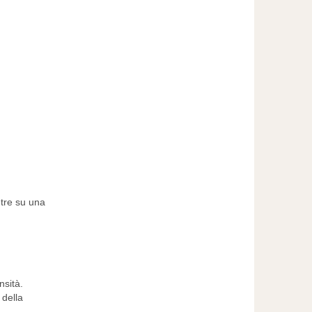
ntre su una
nsità.
 della