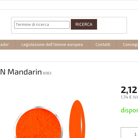
RICERCA
sador
Legislazione dell’Unione europea
Contatti
Conseg
N Mandarin
8083
2,12
1,74 € IV
Prezzo
dispon
della
misura: