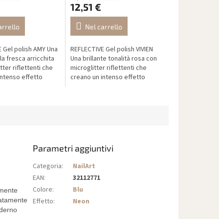
12,51 €
arrello
Nel carrello
 Gel polish AMY Una
REFLECTIVE Gel polish VIVIEN
la fresca arricchita
Una brillante tonalità rosa con
tter riflettenti che
microglitter riflettenti che
intenso effetto
creano un intenso effetto
tto la luce. Alla luce
specchio sotto la luce. Alla luce
pare...
naturale appare delicata e...
Parametri aggiuntivi
Categoria
:
NailArt
EAN
:
32112771
Colore
:
Blu
amente
iatamente
Effetto
:
Neon
oderno