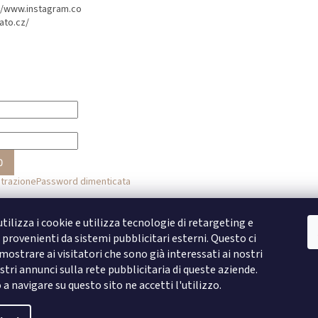
//www.instagram.co
ato.cz/
O
strazione
Password dimenticata
o
tilizza i cookie e utilizza tecnologie di retargeting e
provenienti da sistemi pubblicitari esterni. Questo ci
Accesso con Facebook
ostrare ai visitatori che sono già interessati ai nostri
stri annunci sulla rete pubblicitaria di queste aziende.
Accesso con Google
 navigare su questo sito ne accetti l'utilizzo.