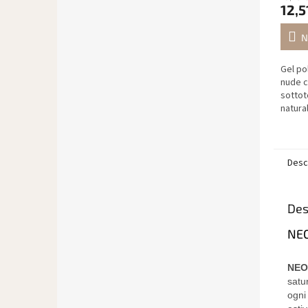
12,5
N
Gel po
nude c
sottot
natura
tonali
manicu
sofisti
Desc
Des
NEO
NEO
satu
ogni