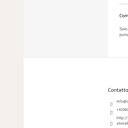
Com
Solo
port
P
i
è
d
i
Contatt
p
a
info
@
g
i
+4206
n
http:/
a
atonai