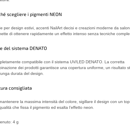
ché scegliere i pigmenti NEON
le per design estivi, accenti NailArt decisi e creazioni moderne da salon
ette di ottenere rapidamente un effetto intenso senza tecniche comple
te del sistema DENATO
letamente compatibile con il sistema UV/LED DENATO. La corretta
inazione dei prodotti garantisce una copertura uniforme, un risultato st
lunga durata del design.
tura consigliata
mantenere la massima intensità del colore, sigillare il design con un top
qualità che fissa il pigmento ed esalta l’effetto neon.
enuto: 4 g