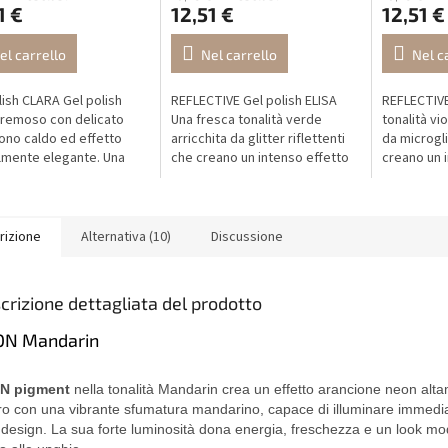
1 €
12,51 €
12,51 €
el carrello
Nel carrello
Nel c
lish CLARA Gel polish
REFLECTIVE Gel polish ELISA
REFLECTIVE
remoso con delicato
Una fresca tonalità verde
tonalità vio
ono caldo ed effetto
arricchita da glitter riflettenti
da microgli
lmente elegante. Una
che creano un intenso effetto
creano un 
tà senza tempo per una
specchio sotto la luce. In luce
specchio so
re pulita, fresca e
naturale appare delicata e...
naturale ap
cata.
rizione
Alternativa (10)
Discussione
crizione dettagliata del prodotto
N Mandarin
N pigment
nella tonalità Mandarin crea un effetto arancione neon alt
ro con una vibrante sfumatura mandarino, capace di illuminare immed
 design. La sua forte luminosità dona energia, freschezza e un look m