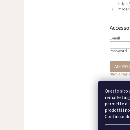
https:
m/den
Accesso
E-mail
Password
ACCESS
Nuova regi
Questo sito u
remarketing 
permette di m
prodotti i no
Continuando a