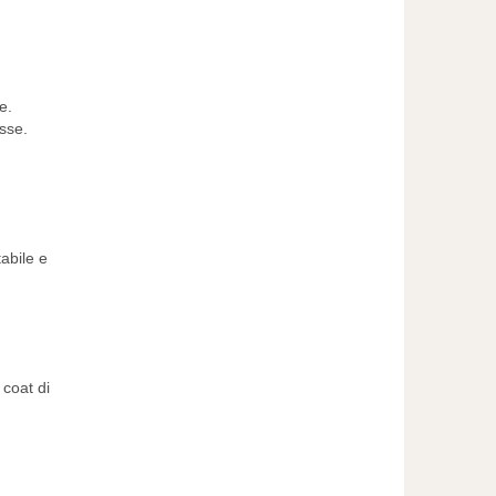
e.
sse.
abile e
 coat di