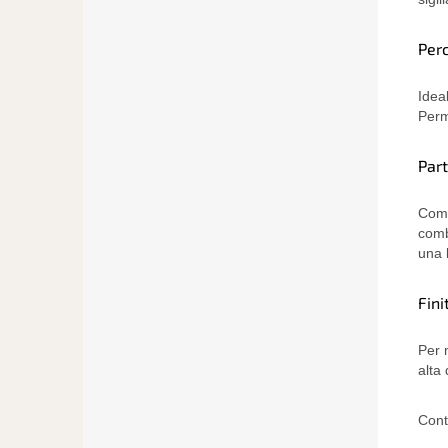
Per
Idea
Perm
Par
Comp
comb
una 
Fini
Per 
alta 
Cont