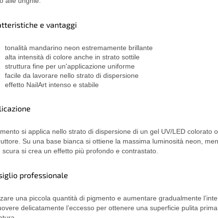
o alle unghie.
tteristiche e vantaggi
tonalità mandarino neon estremamente brillante
alta intensità di colore anche in strato sottile
struttura fine per un'applicazione uniforme
facile da lavorare nello strato di dispersione
effetto NailArt intenso e stabile
licazione
igmento si applica nello strato di dispersione di un gel UV/LED colorato o
ruttore. Su una base bianca si ottiene la massima luminosità neon, me
 scura si crea un effetto più profondo e contrastato.
iglio professionale
izzare una piccola quantità di pigmento e aumentare gradualmente l’inte
overe delicatamente l’eccesso per ottenere una superficie pulita prima
latura.