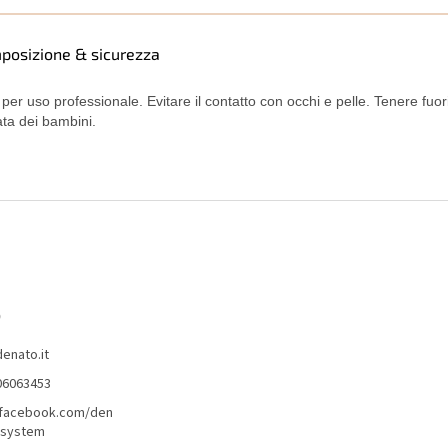
posizione & sicurezza
 per uso professionale. Evitare il contatto con occhi e pelle. Tenere fuori
ata dei bambini.
o
denato.it
06063453
/facebook.com/den
lsystem