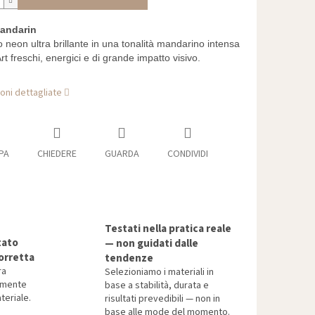
andarin
 neon ultra brillante in una tonalità mandarino intensa
rt freschi, energici e di grande impatto visivo.
oni dettagliate
PA
CHIEDERE
GUARDA
CONDIVIDI
Testati nella pratica reale
tato
— non guidati dalle
orretta
tendenze
ra
Selezioniamo i materiali in
tamente
base a stabilità, durata e
teriale.
risultati prevedibili — non in
base alle mode del momento.