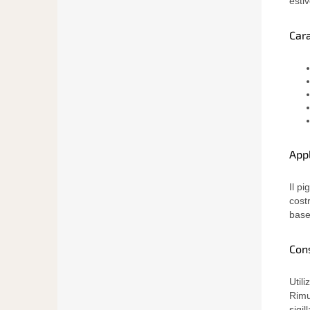
estiv
Cara
App
Il p
cost
base
Cons
Util
Rimu
sigil