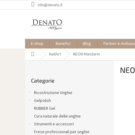
Vai
info@denato.it
al
contenuto
E-shop
Benefici
Blog
Partner e Ambas
Casa
NailArt
NEON Mandarin
B
NEO
a
Saltare
r
Categorie
le
r
categorie
a
Ricostruzione Unghie
l
Gelpolish
a
RUBBER Gel
t
e
Cura naturale delle unghie
r
Strumenti e accessori
a
Frese professionali per unghie