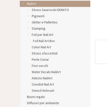
l
NailArt
e
Strass Swarovski DENATO
Pigmenti
Glitter e Paillettes
Stamping
Foil per Nail Art
Foil Nail Art Box
Colori Nail Art
Strass sfaccettati
Perle Caviar
Fiori secchi
Water Decals NailArt
Adesivi NailArt
Ciondoli Nail Art
Stencil Airbrush
Buoni regalo
Diffusori per ambiente