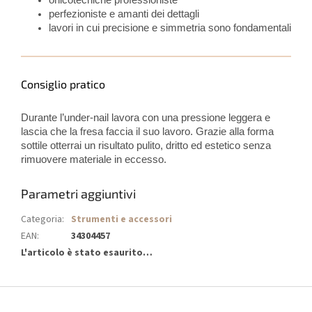
onicotecniche professioniste
perfezioniste e amanti dei dettagli
lavori in cui precisione e simmetria sono fondamentali
Consiglio pratico
Durante l’under-nail lavora con una pressione leggera e
lascia che la fresa faccia il suo lavoro. Grazie alla forma
sottile otterrai un risultato pulito, dritto ed estetico senza
rimuovere materiale in eccesso.
Parametri aggiuntivi
Categoria
:
Strumenti e accessori
EAN
:
34304457
L'articolo è stato esaurito…
P
i