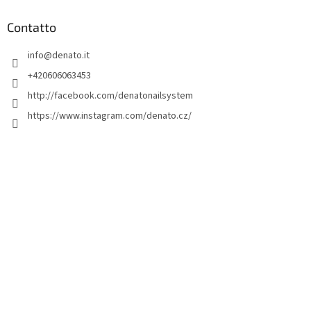
è
d
Contatto
i
info
@
denato.it
p
a
+420606063453
g
http://facebook.com/denatonailsystem
i
https://www.instagram.com/denato.cz/
n
a