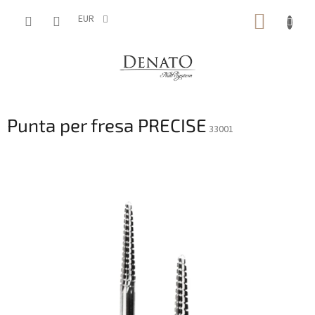
Vai
CARRE
al
EUR
contenuto
DELLA
SPESA
Punta per fresa PRECISE
33001