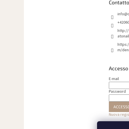
Contatt
p
a
info
@
g
i
+4206
n
http:/
a
atonai
https:
m/den
Accesso
E-mail
Password
ACCESS
Nuova regi