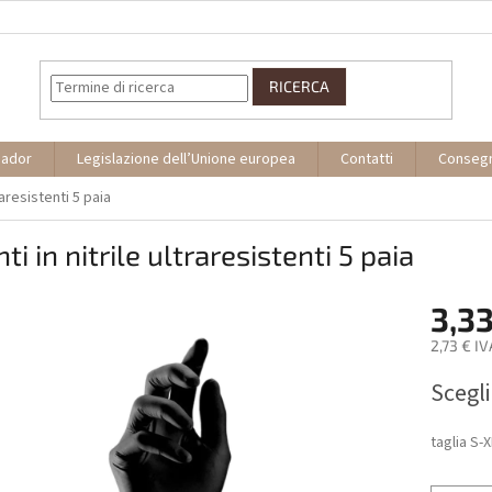
RICERCA
sador
Legislazione dell’Unione europea
Contatti
Conseg
raresistenti 5 paia
ti in nitrile ultraresistenti 5 paia
3,33
2,73 € I
Prezzo
Scegli
della
misura:
taglia S-X