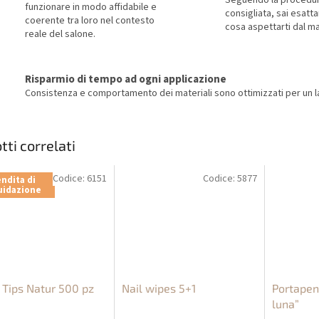
Seguendo la procedu
funzionare in modo affidabile e
consigliata, sai esat
coerente tra loro nel contesto
cosa aspettarti dal ma
reale del salone.
Risparmio di tempo ad ogni applicazione
Consistenza e comportamento dei materiali sono ottimizzati per un la
tti correlati
Codice:
6151
Codice:
5877
ndita di
uidazione
Tips Natur 500 pz
Nail wipes 5+1
Portapen
luna”