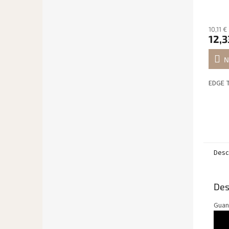
10,11 €
12,3
N
EDGE T
Desc
Des
Guant