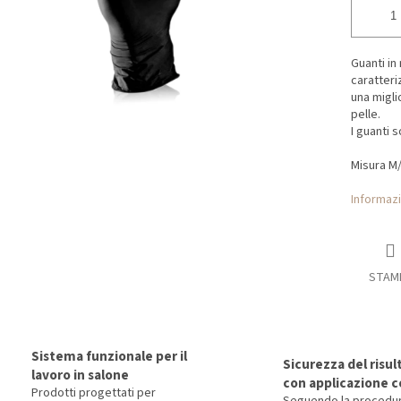
Guanti in 
caratteri
una miglio
pelle.
I guanti so
Misura M/
Informazi
STAM
Sistema funzionale per il
Sicurezza del risul
lavoro in salone
con applicazione c
Prodotti progettati per