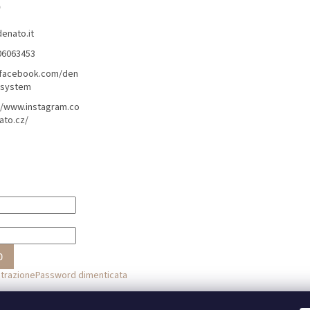
o
denato.it
06063453
/facebook.com/den
lsystem
//www.instagram.co
ato.cz/
O
strazione
Password dimenticata
o