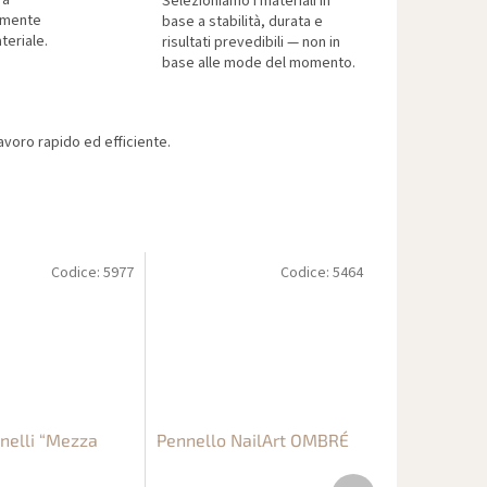
ra
Selezioniamo i materiali in
tamente
base a stabilità, durata e
teriale.
risultati prevedibili — non in
base alle mode del momento.
voro rapido ed efficiente.
Codice:
5977
Codice:
5464
nelli “Mezza
Pennello NailArt OMBRÉ
Prodotto