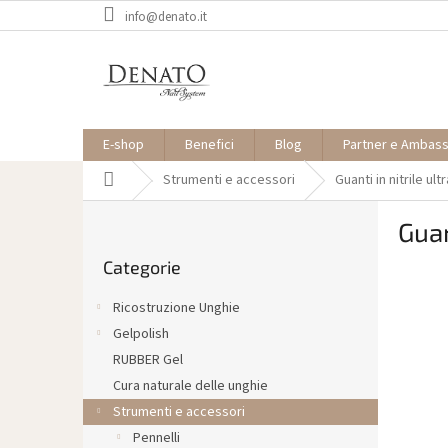
Vai
info@denato.it
al
contenuto
E-shop
Benefici
Blog
Partner e Ambas
Casa
Strumenti e accessori
Guanti in nitrile ult
B
Guan
a
Saltare
r
Categorie
le
r
categorie
a
Ricostruzione Unghie
l
Gelpolish
a
RUBBER Gel
t
e
Cura naturale delle unghie
r
Strumenti e accessori
a
Pennelli