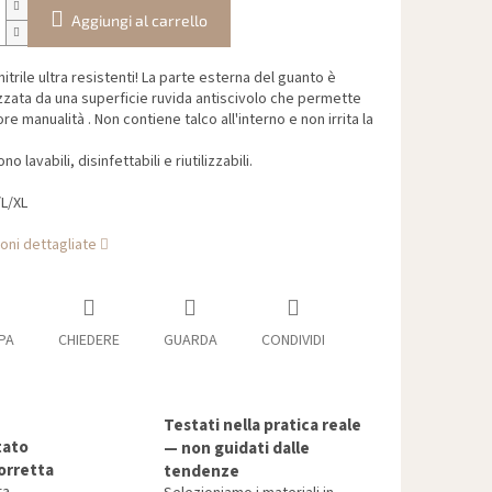
Aggiungi al carrello
nitrile ultra resistenti! La parte esterna del guanto è
zzata da una superficie ruvida antiscivolo che permette
re manualità . Non contiene talco all'interno e non irrita la
no lavabili, disinfettabili e riutilizzabili.
L/XL
oni dettagliate
PA
CHIEDERE
GUARDA
CONDIVIDI
Testati nella pratica reale
tato
— non guidati dalle
orretta
tendenze