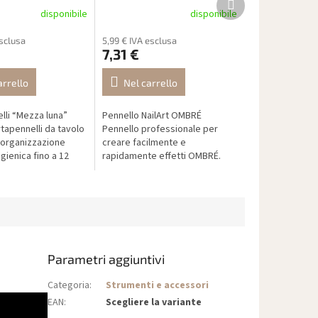
successivo
disponibile
disponibile
esclusa
5,99 € IVA esclusa
7,31 €
arrello
Nel carrello
lli “Mezza luna”
Pennello NailArt OMBRÉ
tapennelli da tavolo
Pennello professionale per
: organizzazione
creare facilmente e
igienica fino a 12
rapidamente effetti OMBRÉ.
Parametri aggiuntivi
Categoria
:
Strumenti e accessori
EAN
:
Scegliere la variante