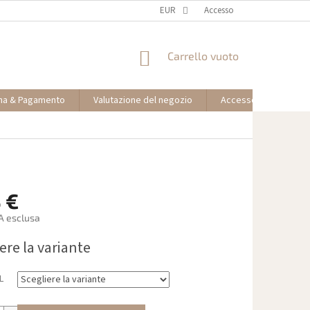
EUR
Accesso
CARRELLO
Carrello vuoto
DELLA
SPESA
na & Pagamento
Valutazione del negozio
Accesso partner affil
 €
VA esclusa
ere la variante
L