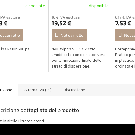
disponibile
disponibile
 IVA esclusa
16 € IVA esclusa
6,17 € IVA 
3 €
19,52 €
7,53 €
el carrello
Nel carrello
Nel c
ips Natur 500 pz
NAIL Wipes 5+1 Salviette
Portapenne
umidificate con oli e aloe vera
Pratico por
per la rimozione finale dello
in plastica
strato di dispersione.
ordinata e 
Confezione speciale 5+1
pennelli.
GRATIS.
rizione
Alternativa (10)
Discussione
crizione dettagliata del prodotto
i in nitrile ultraresistenti