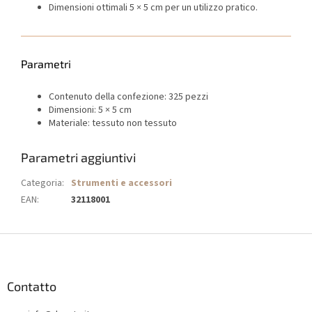
Dimensioni ottimali 5 × 5 cm per un utilizzo pratico.
Parametri
Contenuto della confezione: 325 pezzi
Dimensioni: 5 × 5 cm
Materiale: tessuto non tessuto
Parametri aggiuntivi
Categoria
:
Strumenti e accessori
EAN
:
32118001
P
i
è
d
Contatto
i