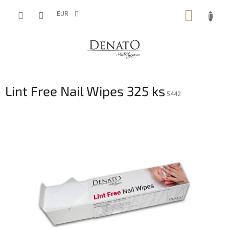
Vai
CARRE
al
EUR
contenuto
DELLA
SPESA
Lint Free Nail Wipes 325 ks
5442