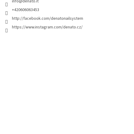
info
@
denato.it
p
a
+420606063453
g
http://facebook.com/denatonailsystem
i
https://www.instagram.com/denato.cz/
n
a