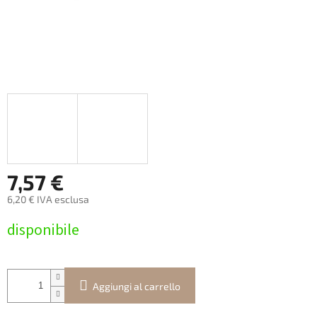
7,57 €
6,20 € IVA esclusa
Prezzo
disponibile
della
misura:
Aggiungi al carrello