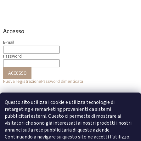
Accesso
E-mail
Password
ACCESSO
Nuova registrazione
Password dimenticata
o
Questo sito utilizza i cookie e utilizza tecnologie di
Accesso con Facebook
retargeting e remarketing provenienti da sistemi
pubblicitari esterni. Questo ci permette di mostrare ai
Accesso con Google
visitatori che sono già interessati ai nostri prodotti i nostri
annunci sulla rete pubblicitaria di queste aziende.
Continuando a navigare su questo sito ne accetti l'utilizzo.