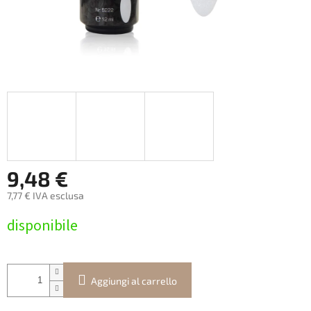
9,48 €
7,77 € IVA esclusa
Prezzo
disponibile
della
misura:
Aggiungi al carrello