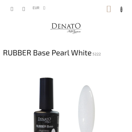
Vai
CARRE
al
EUR
contenuto
DELLA
SPESA
RUBBER Base Pearl White
5222