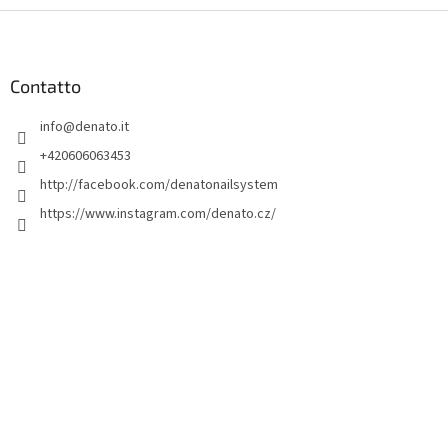
P
i
è
d
Contatto
i
info
@
denato.it
p
a
+420606063453
g
http://facebook.com/denatonailsystem
i
https://www.instagram.com/denato.cz/
n
a