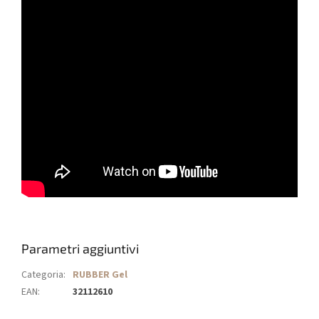
Parametri aggiuntivi
Categoria
:
RUBBER Gel
EAN
:
32112610