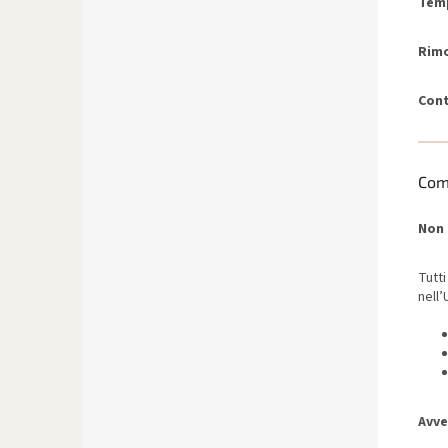
Temp
Rimo
Con
Com
Non 
Tutt
nell’
Avve