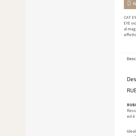
N
CAT EY
EYE vi
al mag
effett
risult
sofisti
Desc
Des
RUB
RUB
fless
ed è 
Idea