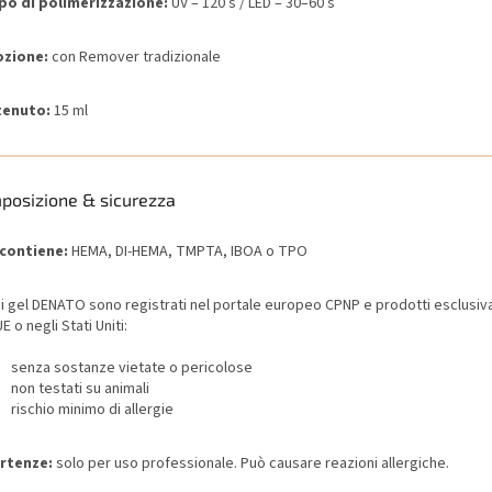
o di polimerizzazione:
UV – 120 s / LED – 30–60 s
zione:
con Remover tradizionale
tenuto:
15 ml
posizione & sicurezza
contiene:
HEMA, DI-HEMA, TMPTA, IBOA o TPO
i i gel DENATO sono registrati nel portale europeo CPNP e prodotti esclusi
UE o negli Stati Uniti:
senza sostanze vietate o pericolose
non testati su animali
rischio minimo di allergie
rtenze:
solo per uso professionale. Può causare reazioni allergiche.