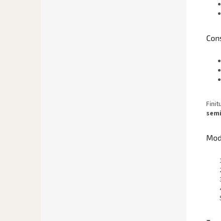
Cons
Finit
sem
Moda