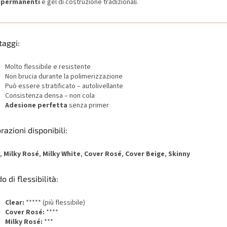
ipermanenti
e gel di costruzione tradizionali.
taggi:
Molto flessibile e resistente
Non brucia durante la polimerizzazione
Può essere stratificato – autolivellante
Consistenza densa – non cola
Adesione perfetta
senza primer
razioni disponibili:
r,
Milky Rosé
,
Milky White
,
Cover Rosé
,
Cover Beige
,
Skinny
o di flessibilità:
Clear:
***** (più flessibile)
Cover Rosé:
****
Milky Rosé:
***