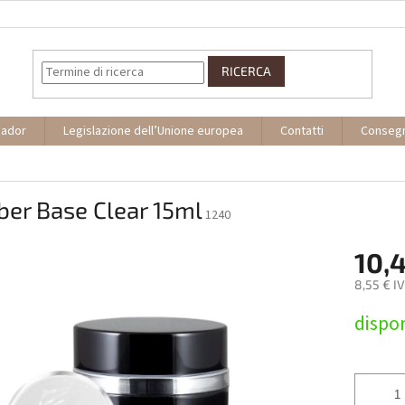
RICERCA
sador
Legislazione dell’Unione europea
Contatti
Conseg
er Base Clear 15ml
1240
10,
8,55 € I
Prezzo
dispon
della
misura: