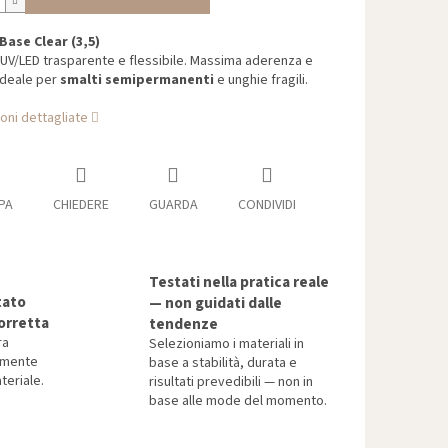
ase Clear (3,5)
UV/LED trasparente e flessibile. Massima aderenza e
ideale per
smalti semipermanenti
e unghie fragili.
oni dettagliate
PA
CHIEDERE
GUARDA
CONDIVIDI
Testati nella pratica reale
tato
— non guidati dalle
orretta
tendenze
ra
Selezioniamo i materiali in
tamente
base a stabilità, durata e
teriale.
risultati prevedibili — non in
base alle mode del momento.