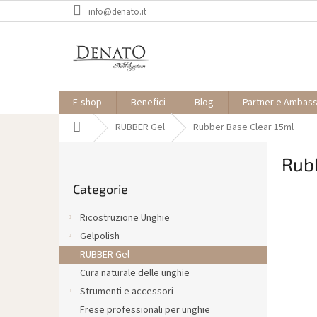
Vai
info@denato.it
al
contenuto
E-shop
Benefici
Blog
Partner e Ambas
Casa
RUBBER Gel
Rubber Base Clear 15ml
B
Rubb
a
Saltare
r
Categorie
le
r
categorie
a
Ricostruzione Unghie
l
Gelpolish
a
RUBBER Gel
t
e
Cura naturale delle unghie
r
Strumenti e accessori
a
Frese professionali per unghie