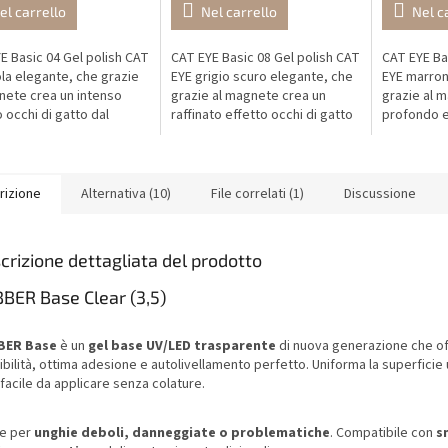
el carrello
Nel carrello
Nel c
E Basic 04 Gel polish CAT
CAT EYE Basic 08 Gel polish CAT
CAT EYE Ba
ola elegante, che grazie
EYE grigio scuro elegante, che
EYE marron
nete crea un intenso
grazie al magnete crea un
grazie al 
o occhi di gatto dal
raffinato effetto occhi di gatto
profondo e
ato moderno, lussuoso e
dal risultato moderno, pulito e
dal risulta
cato.
lussuoso.
senza tem
rizione
Alternativa (10)
File correlati (1)
Discussione
crizione dettagliata del prodotto
BER Base Clear (3,5)
BER Base
è un
gel base UV/LED trasparente
di nuova generazione che of
ibilità, ottima adesione e autolivellamento perfetto. Uniforma la superficie
facile da applicare senza colature.
le per
unghie deboli, danneggiate o problematiche
. Compatibile con
s