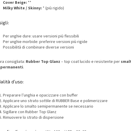
Cover Beige:
**
Milky White / Skinny:
* (più rigido)
igli:
Per unghie dure: usare versioni più flessibili
Per unghie morbide: preferire versioni più rigide
Possibilità di combinare diverse versioni
ura consigliata:
Rubber Top Glanz
– top coat lucido e resistente per
smalt
ipermanenti
.
lità d’uso:
Preparare l’unghia e opacizzare con buffer
Applicare uno strato sottile di RUBBER Base e polimerizzare
Applicare lo smalto semipermanente se necessario
Sigillare con Rubber Top Glanz
Rimuovere lo strato di dispersione