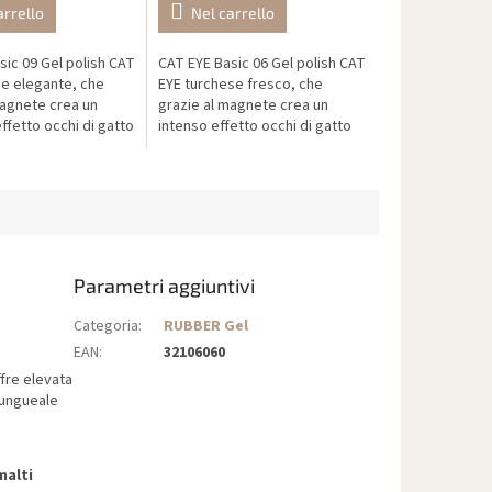
arrello
Nel carrello
sic 09 Gel polish CAT
CAT EYE Basic 06 Gel polish CAT
e elegante, che
EYE turchese fresco, che
magnete crea un
grazie al magnete crea un
ffetto occhi di gatto
intenso effetto occhi di gatto
to lussuoso, caldo e
dal risultato moderno,
po.
elegante e molto accattivante.
Parametri aggiuntivi
Categoria
:
RUBBER Gel
EAN
:
32106060
fre elevata
 ungueale
malti