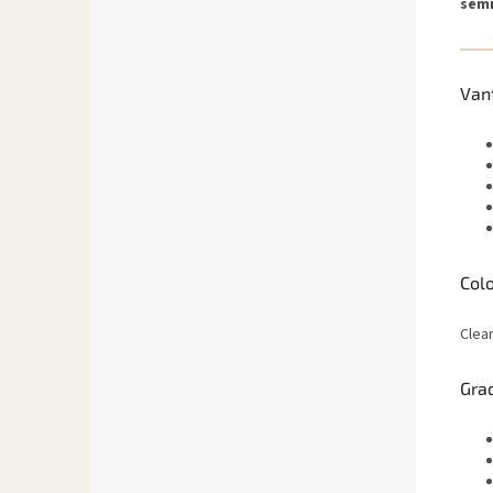
sem
Van
Colo
Clea
Grad