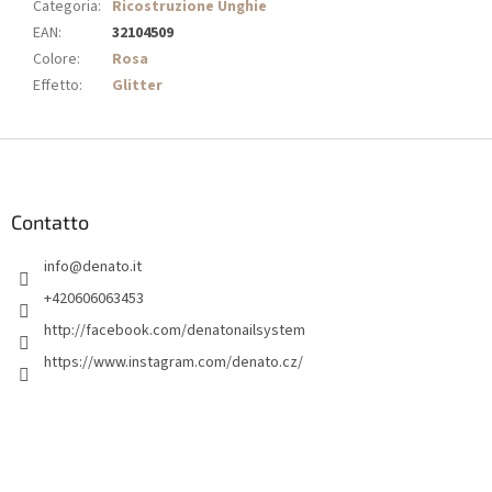
Categoria
:
Ricostruzione Unghie
EAN
:
32104509
Colore
:
Rosa
Effetto
:
Glitter
P
i
è
d
Contatto
i
info
@
denato.it
p
a
+420606063453
g
http://facebook.com/denatonailsystem
i
https://www.instagram.com/denato.cz/
n
a