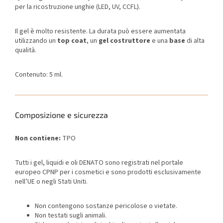
per la ricostruzione unghie (LED, UV, CCFL).
Il gel è molto resistente. La durata può essere aumentata
utilizzando un
top coat
, un
gel costruttore
e una
base
di alta
qualità.
Contenuto: 5 ml.
Composizione e sicurezza
Non contiene:
TPO
Tutti i gel, liquidi e oli DENATO sono registrati nel portale
europeo CPNP per i cosmetici e sono prodotti esclusivamente
nell’UE o negli Stati Uniti.
Non contengono sostanze pericolose o vietate.
Non testati sugli animali.