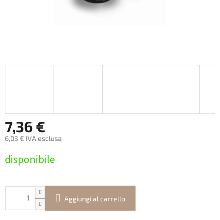
7,36 €
6,03 € IVA esclusa
Prezzo
disponibile
della
misura:
Aggiungi al carrello