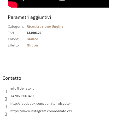
Parametri aggiuntivi
Categoria
:
Ricostruzione Unghie
EAN
:
13300128
Colore
:
Bianco
Effetto
:
Glitter
P
i
è
d
Contatto
i
info
@
denato.it
p
a
+420606063453
g
http://facebook.com/denatonailsystem
i
https://www.instagram.com/denato.cz/
n