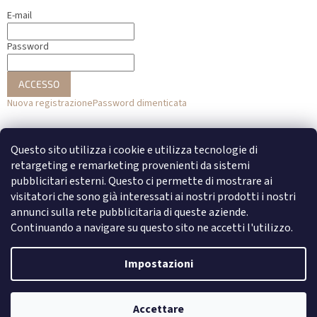
E-mail
Password
ACCESSO
Nuova registrazione
Password dimenticata
o
Questo sito utilizza i cookie e utilizza tecnologie di
Accesso con Facebook
retargeting e remarketing provenienti da sistemi
pubblicitari esterni. Questo ci permette di mostrare ai
Accesso con Google
visitatori che sono già interessati ai nostri prodotti i nostri
annunci sulla rete pubblicitaria di queste aziende.
Continuando a navigare su questo sito ne accetti l'utilizzo.
Creato da Shoptet
Impostazioni
Copyright 2026
DENATO
. Tutti i diritti riservati.
Modifica delle
Accettare
impostazioni dei cookie