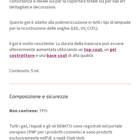
consistenza è ideale sia per la copertura totale sia per nail art
dettagliati e decorazioni.
Questo gel è adatto alla polimerizzazione in tutti i tipi di lampade
per la ricostruzione delle unghie (LED, UV, CCFL).
Il gel è molto resistente. La durata della manicure può essere
ulteriormente aumentata utilizzando un
top coat
, un
gel
costruttore
e una
base coat
di alta qualità.
Contenuto: 5 ml.
Composizione e sicurezza
Non contiene:
TPO
Tutti i gel, i liquidi e gli oli DENATO sono registrati nel portale
europeo CPNP per i prodotti cosmetici e sono prodotti
esclusivamente nell'UE o negli Stati Uniti.