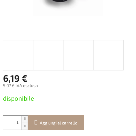
6,19 €
5,07 € IVA esclusa
Prezzo
disponibile
della
misura:
Aggiungi al carrello