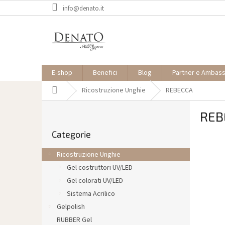
Vai
info@denato.it
al
contenuto
E-shop
Benefici
Blog
Partner e Ambas
Casa
Ricostruzione Unghie
REBECCA
B
REB
a
Saltare
r
Categorie
le
r
categorie
a
Ricostruzione Unghie
l
Gel costruttori UV/LED
a
Gel colorati UV/LED
t
e
Sistema Acrilico
r
Gelpolish
a
RUBBER Gel