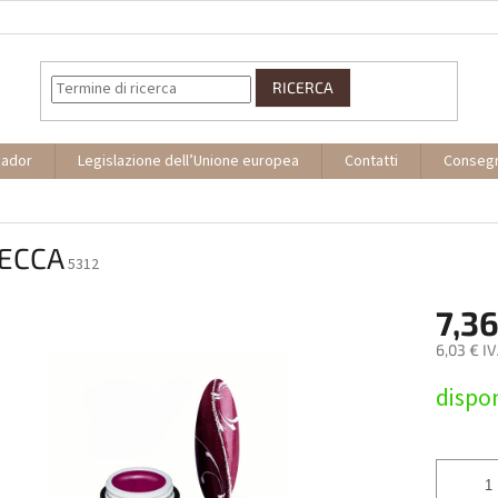
RICERCA
sador
Legislazione dell’Unione europea
Contatti
Conseg
ECCA
5312
7,36
6,03 € I
Prezzo
dispon
della
misura: