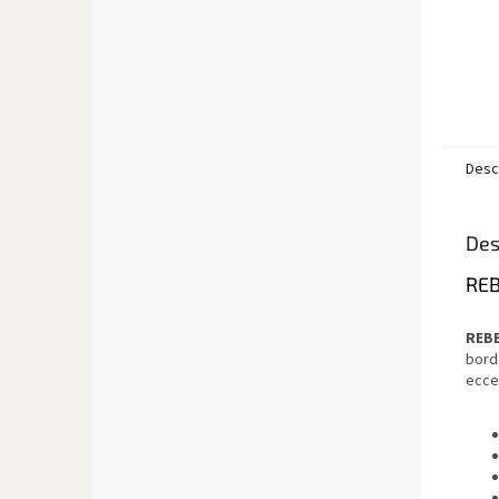
Desc
Des
RE
REB
borde
eccez