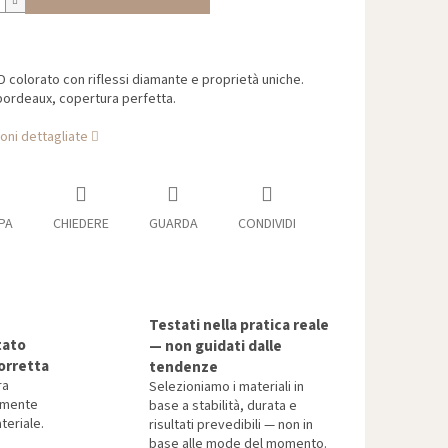
D colorato con riflessi diamante e proprietà uniche.
bordeaux, copertura perfetta.
oni dettagliate
PA
CHIEDERE
GUARDA
CONDIVIDI
Testati nella pratica reale
tato
— non guidati dalle
orretta
tendenze
ra
Selezioniamo i materiali in
tamente
base a stabilità, durata e
teriale.
risultati prevedibili — non in
base alle mode del momento.