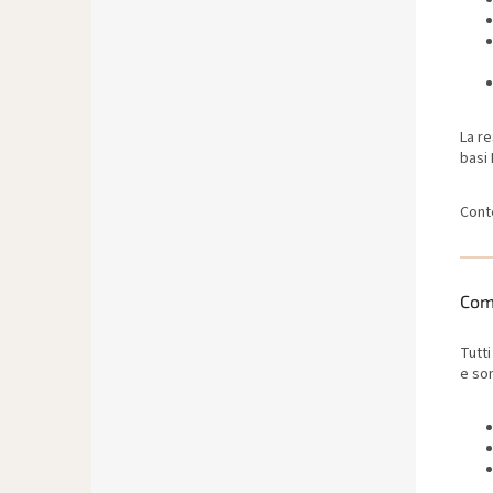
La re
basi
Cont
Com
Tutti
e so