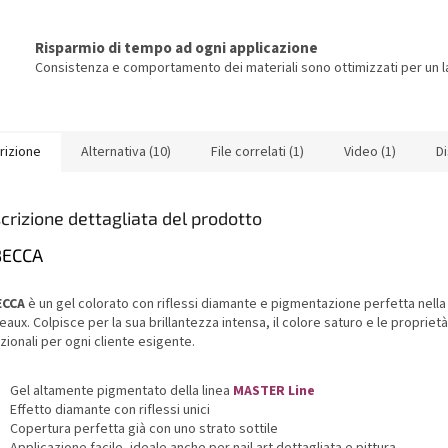
Risparmio di tempo ad ogni applicazione
Consistenza e comportamento dei materiali sono ottimizzati per un la
rizione
Alternativa (10)
File correlati (1)
Video (1)
D
crizione dettagliata del prodotto
BECCA
ECCA
è un gel colorato con riflessi diamante e pigmentazione perfetta nella 
aux. Colpisce per la sua brillantezza intensa, il colore saturo e le proprietà
ionali per ogni cliente esigente.
Gel altamente pigmentato della linea
MASTER Line
Effetto diamante con riflessi unici
Copertura perfetta già con uno strato sottile
Applicazione facile, ideale anche per nail art dettagliata e pittura