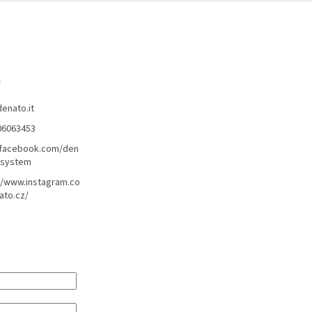
o
denato.it
06063453
/facebook.com/den
lsystem
//www.instagram.co
ato.cz/