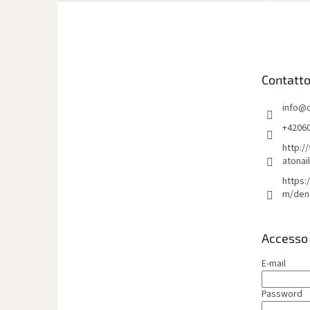
P
i
è
d
i
Contatt
p
a
info
@
g
i
+4206
n
http:/
a
atonai
https:
m/den
Accesso
E-mail
Password