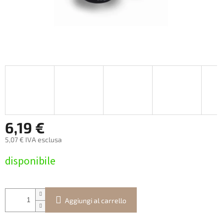
6,19 €
5,07 € IVA esclusa
Prezzo
disponibile
della
misura:
Aggiungi al carrello