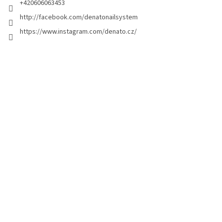
a
+420606063453
g
http://facebook.com/denatonailsystem
i
https://www.instagram.com/denato.cz/
n
a