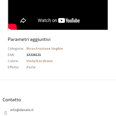
Parametri aggiuntivi
Categoria
:
Ricostruzione Unghie
EAN
:
13226121
Colore
:
Viola/bordeaux
Effetto
:
Perla
P
i
è
d
Contatto
i
info
@
denato.it
p