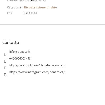
Categoria
:
Ricostruzione Unghie
EAN
:
32110180
P
i
è
d
Contatto
i
info
@
denato.it
p
a
+420606063453
g
http://facebook.com/denatonailsystem
i
https://www.instagram.com/denato.cz/
n
a