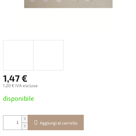
1,47 €
1,20 € IVA esclusa
Prezzo
disponibile
della
misura:
Aggiungi al carrello