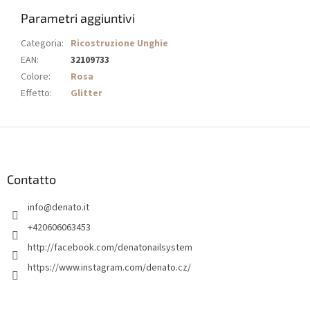
Parametri aggiuntivi
Categoria
:
Ricostruzione Unghie
EAN
:
32109733
Colore
:
Rosa
Effetto
:
Glitter
P
i
è
d
Contatto
i
info
@
denato.it
p
a
+420606063453
g
http://facebook.com/denatonailsystem
i
https://www.instagram.com/denato.cz/
n
a