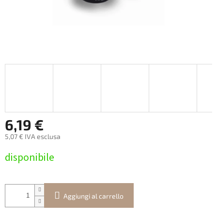
6,19 €
5,07 € IVA esclusa
Prezzo
disponibile
della
misura:
Aggiungi al carrello