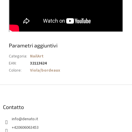
Parametri aggiuntivi
Categoria
:
NailArt
EAN
:
32113624
Colore
:
Viola/bordeaux
P
i
è
d
Contatto
i
info
@
denato.it
p
a
+420606063453