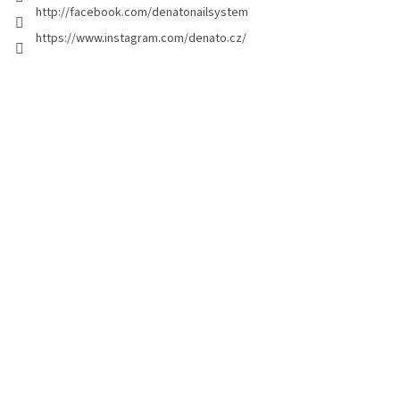
g
http://facebook.com/denatonailsystem
i
https://www.instagram.com/denato.cz/
n
a