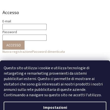
Accesso
E-mail
Password
ACCESSO
Nuova registrazione
Password dimenticata
o
Questo sito utilizza i cookie e utilizza tecnologie di
Accesso con Facebook
retargeting e remarketing provenienti da sistemi
pubblicitari esterni. Questo ci permette di mostrare ai
Accesso con Google
visitatori che sono già interessati ai nostri prodotti i nostri
annunci sulla rete pubblicitaria di queste aziende.
Continuando a navigare su questo sito ne accetti l'utilizzo.
Creato da Shoptet
Impostazioni