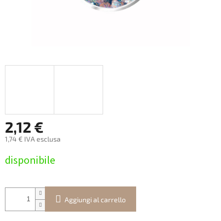
2,12 €
1,74 € IVA esclusa
Prezzo
disponibile
della
misura:
Aggiungi al carrello