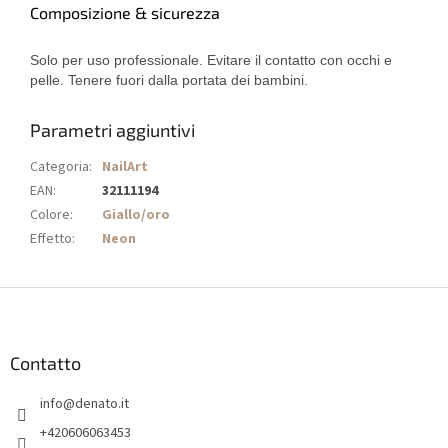
Composizione & sicurezza
Solo per uso professionale. Evitare il contatto con occhi e
pelle. Tenere fuori dalla portata dei bambini.
Parametri aggiuntivi
Categoria
:
NailArt
EAN
:
32111194
Colore
:
Giallo/oro
Effetto
:
Neon
P
i
è
d
Contatto
i
info
@
denato.it
p
a
+420606063453