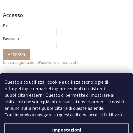
Accesso
E-mail
Password
ACCESSO
Nuova registrazione
Password dimenticata
o
Questo sito utilizza i cookie e utilizza tecnologie di
Accesso con Facebook
retargeting e remarketing provenienti da sistemi
pubblicitari esterni. Questo ci permette di mostrare ai
Accesso con Google
visitatori che sono già interessati ai nostri prodotti i nostri
annunci sulla rete pubblicitaria di queste aziende.
Continuando a navigare su questo sito ne accetti l'utilizzo.
Creato da Shoptet
Impostazioni