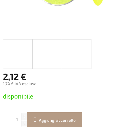
2,12 €
1,74 € IVA esclusa
Prezzo
disponibile
della
misura:
Aggiungi al carrello