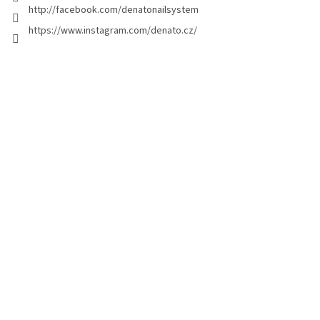
g
http://facebook.com/denatonailsystem
i
https://www.instagram.com/denato.cz/
n
a