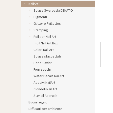
l
NailArt
e
Strass Swarovski DENATO
Pigmenti
Glitter e Paillettes
Stamping
Foil per Nail Art
Foil Nail Art Box
Colori Nail Art
Strass sfaccettati
Perle Caviar
Fiori secchi
Water Decals NailArt
Adesivi NailArt
Ciondoli Nail Art
Stencil Airbrush
Buoni regalo
Diffusori per ambiente