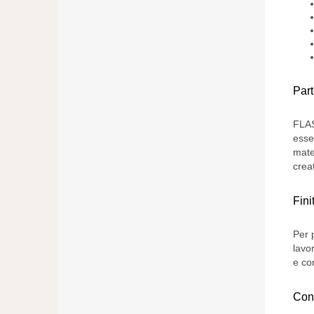
Par
FLAS
esse
mate
creat
Fini
Per 
lavor
e co
Cont