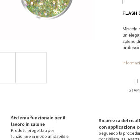
FLASH S
Miscela di
un’elegan
splendidi
professio
Informazi
STAM
Sistema funzionale per il
Sicurezza del risul
lavoro in salone
con applicazione c
Prodotti progettati per
Seguendo la procedu
funzionare in modo affidabile e
consigliata, sai esat