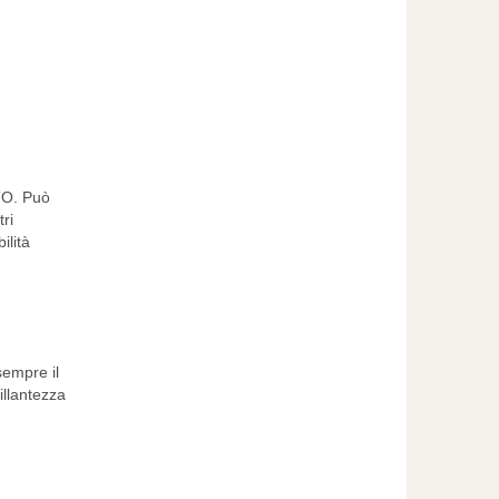
TO. Può
ri
ilità
sempre il
illantezza