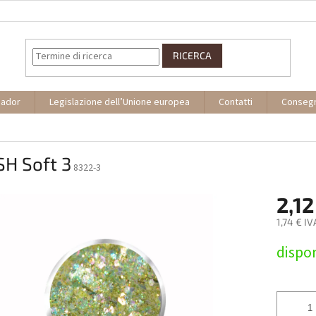
RICERCA
sador
Legislazione dell’Unione europea
Contatti
Conseg
SH Soft 3
8322-3
2,12
1,74 € IV
Prezzo
dispon
della
misura: