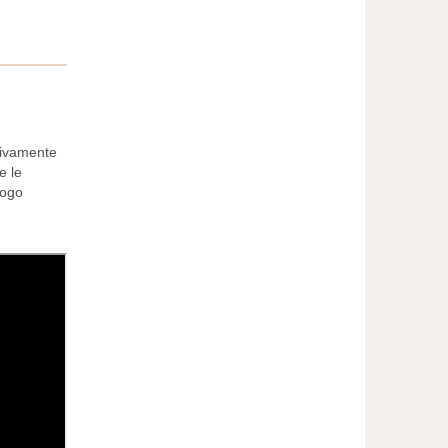
usivamente
e le
uogo