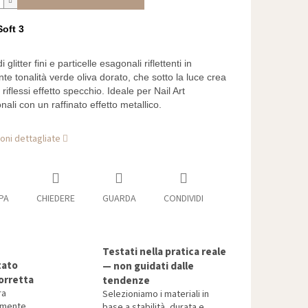
oft 3
 glitter fini e particelle esagonali riflettenti in
te tonalità verde oliva dorato, che sotto la luce crea
 riflessi effetto specchio. Ideale per Nail Art
nali con un raffinato effetto metallico.
oni dettagliate
PA
CHIEDERE
GUARDA
CONDIVIDI
Testati nella pratica reale
tato
— non guidati dalle
orretta
tendenze
ra
Selezioniamo i materiali in
tamente
base a stabilità, durata e