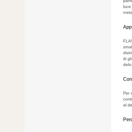
parti
luce
metal
App
FLAS
smal
dist
di gl
delic
Cons
Per 
cont
al d
Per