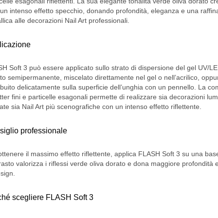
celle esagonali riflettenti. La sua elegante tonalità verde oliva dorato cr
 un intenso effetto specchio, donando profondità, eleganza e una raffina
lica alle decorazioni Nail Art professionali.
licazione
H Soft 3 può essere applicato sullo strato di dispersione del gel UV/LE
to semipermanente, miscelato direttamente nel gel o nell’acrilico, oppu
ribuito delicatamente sulla superficie dell’unghia con un pennello. La c
itter fini e particelle esagonali permette di realizzare sia decorazioni lu
ate sia Nail Art più scenografiche con un intenso effetto riflettente.
iglio professionale
ottenere il massimo effetto riflettente, applica FLASH Soft 3 su una base
rasto valorizza i riflessi verde oliva dorato e dona maggiore profondità e
esign.
ché scegliere FLASH Soft 3