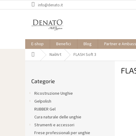
Vai
info@denato.it
al
contenuto
E-shop
Benefici
Blog
Partner e Ambas
Casa
NailArt
FLASH Soft 3
B
FLA
a
Saltare
r
Categorie
le
r
categorie
a
Ricostruzione Unghie
l
Gelpolish
a
RUBBER Gel
t
e
Cura naturale delle unghie
r
Strumenti e accessori
a
Frese professionali per unghie