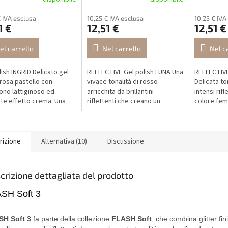
€ IVA esclusa
10,25 € IVA esclusa
10,25 € IVA
1 €
12,51 €
12,51 €
el carrello
Nel carrello
Nel c
lish INGRID Delicato gel
REFLECTIVE Gel polish LUNA Una
REFLECTIVE
 rosa pastello con
vivace tonalità di rosso
Delicata to
ono lattiginoso ed
arricchita da brillantini
intensi rifle
te effetto crema. Una
riflettenti che creano un
colore fem
tà romantica per
sorprendente effetto specchio
che risplen
re fresche, naturali e
alla luce. Alla luce naturale
migliaia di 
 tempo.
appare...
per...
rizione
Alternativa (10)
Discussione
crizione dettagliata del prodotto
SH Soft 3
SH Soft 3
fa parte della collezione
FLASH Soft
, che combina glitter fin