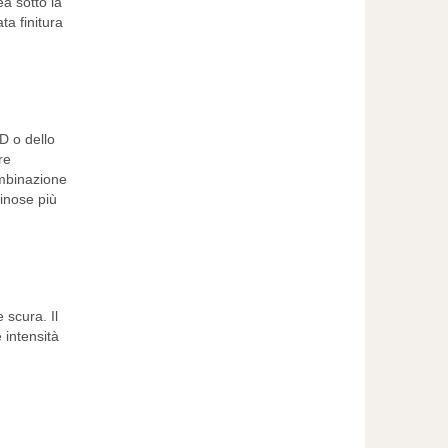
ea sotto la
ta finitura
D o dello
re
ombinazione
minose più
 scura. Il
 intensità