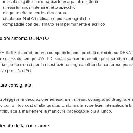
miscela di glitter fini e particelle esagonali riflettenti
riflessi luminosi intensi effetto specchio
elegante effetto verde oliva dorato
ideale per Nail Art delicate o più scenografiche
compatibile con gel, smalto semipermanente e acrilico
te del sistema DENATO
H Soft 3 è perfettamente compatibile con i prodotti del sistema DENA
re utilizzato con gel UV/LED, smalti semipermanenti, gel costruttori e alt
riali professionali per la ricostruzione unghie, offrendo numerose possib
ive per il Nail Art.
tura consigliata
proteggere la decorazione ed esaltare i riflessi, consigliamo di sigillare 
o con un top coat di alta qualità. Uniforma la superficie, intensifica la br
ntribuisce a mantenere la manicure impeccabile più a lungo.
enuto della confezione