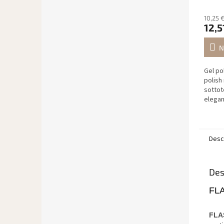
10,25 
12,5
N
Gel po
polish
sottot
elegan
tonali
manicu
senza
Desc
Des
FLA
FLA