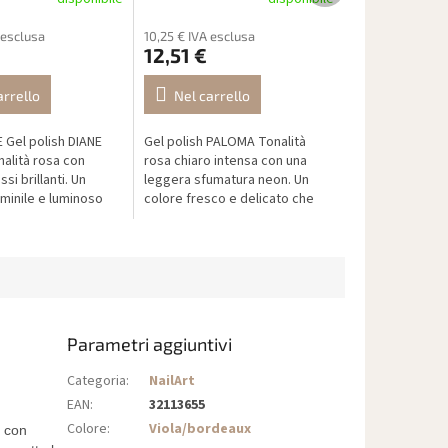
 esclusa
10,25 € IVA esclusa
12,51 €
arrello
Nel carrello
 Gel polish DIANE
Gel polish PALOMA Tonalità
nalità rosa con
rosa chiaro intensa con una
ssi brillanti. Un
leggera sfumatura neon. Un
minile e luminoso
colore fresco e delicato che
de alla luce con
valorizza la femminilità e
bagliori. Perfetto
l’eleganza – ideale per look
estivi o...
Parametri aggiuntivi
Categoria
:
NailArt
EAN
:
32113655
Colore
:
Viola/bordeaux
i con