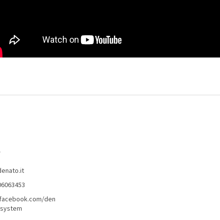
o
denato.it
06063453
/facebook.com/den
lsystem