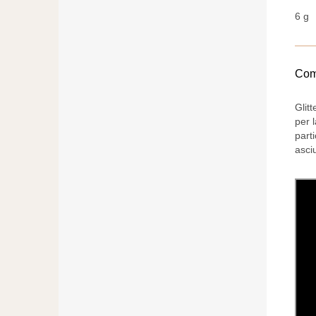
6 g
Com
Glitt
per 
part
asciu