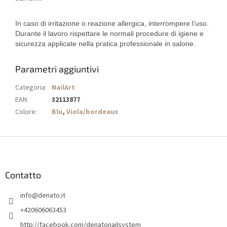
In caso di irritazione o reazione allergica, interrompere l’uso.
Durante il lavoro rispettare le normali procedure di igiene e
sicurezza applicate nella pratica professionale in salone.
Parametri aggiuntivi
Categoria
:
NailArt
EAN
:
32113877
Colore
:
Blu
,
Viola/bordeaux
P
i
è
d
Contatto
i
info
@
denato.it
p
a
+420606063453
g
http://facebook.com/denatonailsystem