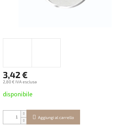
3,42 €
2,80 € IVA esclusa
Prezzo
disponibile
della
misura:
Aggiungi al carrello