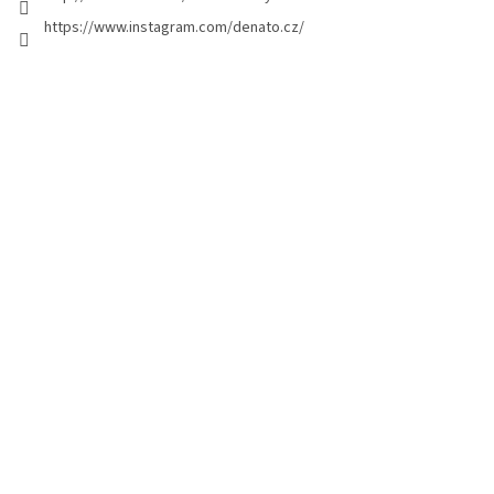
i
https://www.instagram.com/denato.cz/
n
a