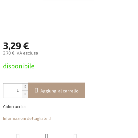
3,29 €
2,70 € IVA esclusa
Prezzo
disponibile
della
misura:
Aggiungi al carrello
Colori acrilici
Informazioni dettagliate