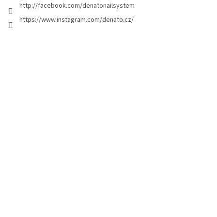
g
http://facebook.com/denatonailsystem
i
https://www.instagram.com/denato.cz/
n
a