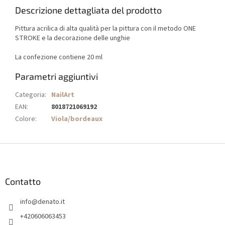
Descrizione dettagliata del prodotto
Pittura acrilica di alta qualità per la pittura con il metodo ONE
STROKE e la decorazione delle unghie
La confezione contiene 20 ml
Parametri aggiuntivi
Categoria
:
NailArt
EAN
:
8018721069192
Colore
:
Viola/bordeaux
P
i
è
d
Contatto
i
info
@
denato.it
p
a
+420606063453