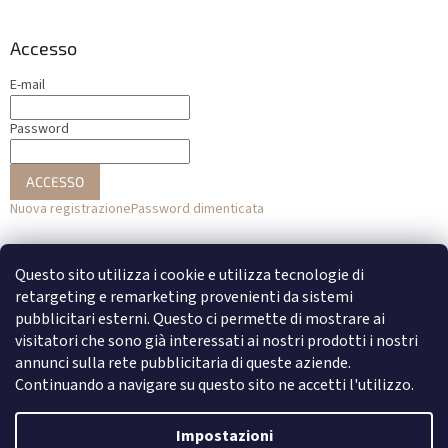
Accesso
E-mail
Password
ACCESSO
Nuova registrazione
Password dimenticata
o
Questo sito utilizza i cookie e utilizza tecnologie di
Accesso con Facebook
retargeting e remarketing provenienti da sistemi
pubblicitari esterni. Questo ci permette di mostrare ai
Accesso con Google
visitatori che sono già interessati ai nostri prodotti i nostri
annunci sulla rete pubblicitaria di queste aziende.
Continuando a navigare su questo sito ne accetti l'utilizzo.
Creato da Shoptet
Impostazioni