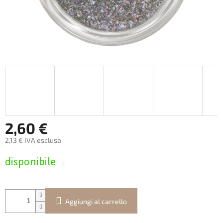
2,60 €
2,13 € IVA esclusa
Prezzo
disponibile
della
misura:
Aggiungi al carrello