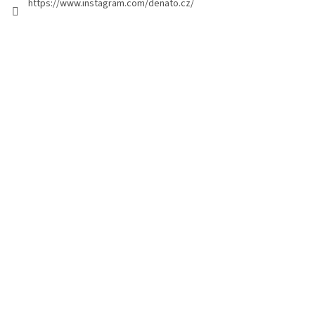
https://www.instagram.com/denato.cz/
n
a