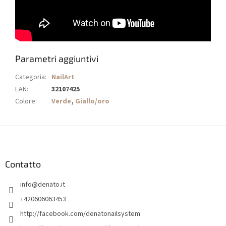
Parametri aggiuntivi
Categoria
:
NailArt
EAN
:
32107425
Colore
:
Verde
,
Giallo/oro
P
i
è
d
Contatto
i
info
@
denato.it
p
a
+420606063453
g
http://facebook.com/denatonailsystem
i