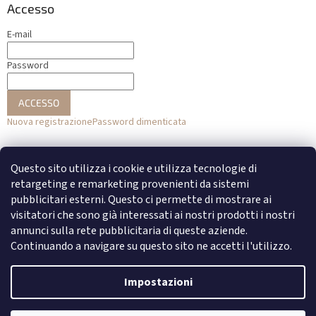
Accesso
E-mail
Password
ACCESSO
Nuova registrazione
Password dimenticata
o
Questo sito utilizza i cookie e utilizza tecnologie di
Accesso con Facebook
retargeting e remarketing provenienti da sistemi
pubblicitari esterni. Questo ci permette di mostrare ai
Accesso con Google
visitatori che sono già interessati ai nostri prodotti i nostri
annunci sulla rete pubblicitaria di queste aziende.
Continuando a navigare su questo sito ne accetti l'utilizzo.
Creato da Shoptet
Impostazioni
Copyright 2026
DENATO
. Tutti i diritti riservati.
Modifica delle