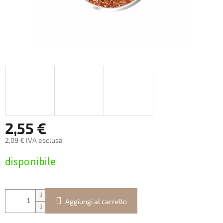
2,55 €
2,09 € IVA esclusa
Prezzo
disponibile
della
misura:
Aggiungi al carrello