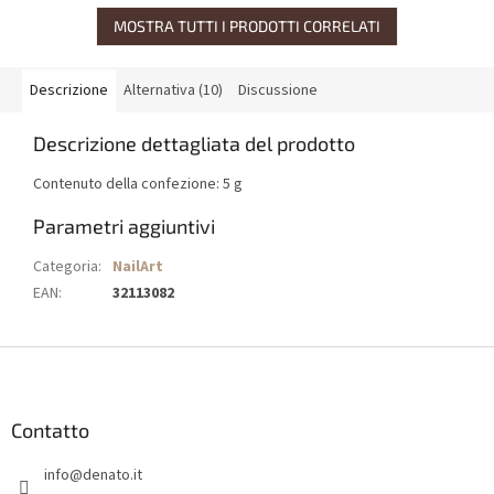
MOSTRA TUTTI I PRODOTTI CORRELATI
Descrizione
Alternativa (10)
Discussione
Descrizione dettagliata del prodotto
Contenuto della confezione: 5 g
Parametri aggiuntivi
Categoria
:
NailArt
EAN
:
32113082
P
i
è
d
Contatto
i
info
@
denato.it
p