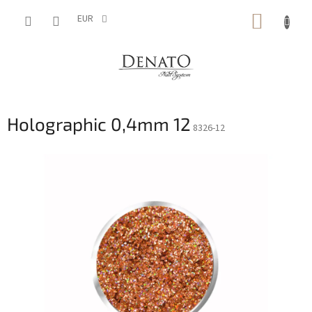
Vai
CARRE
al
EUR
contenuto
DELLA
SPESA
Holographic 0,4mm 12
8326-12