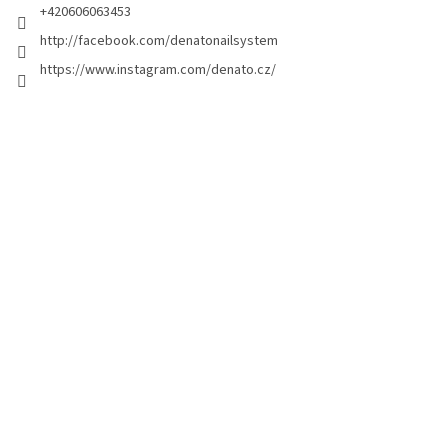
a
+420606063453
g
http://facebook.com/denatonailsystem
i
https://www.instagram.com/denato.cz/
n
a