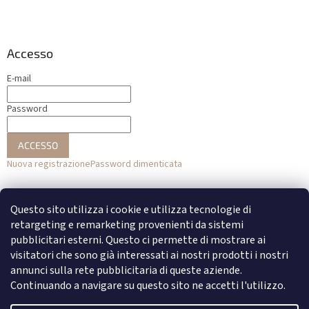
Accesso
E-mail
Password
ACCESSO
Nuova registrazione
Password dimenticata
o
Questo sito utilizza i cookie e utilizza tecnologie di
Accesso con Facebook
retargeting e remarketing provenienti da sistemi
pubblicitari esterni. Questo ci permette di mostrare ai
Accesso con Google
visitatori che sono già interessati ai nostri prodotti i nostri
annunci sulla rete pubblicitaria di queste aziende.
Continuando a navigare su questo sito ne accetti l'utilizzo.