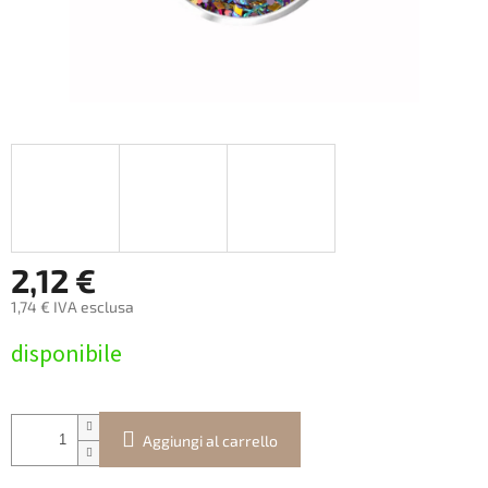
2,12 €
1,74 € IVA esclusa
Prezzo
disponibile
della
misura:
Aggiungi al carrello