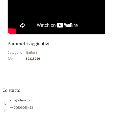
Parametri aggiuntivi
Categoria
:
NailArt
EAN
:
32113280
P
i
è
d
Contatto
i
info
@
denato.it
p
a
+420606063453
g