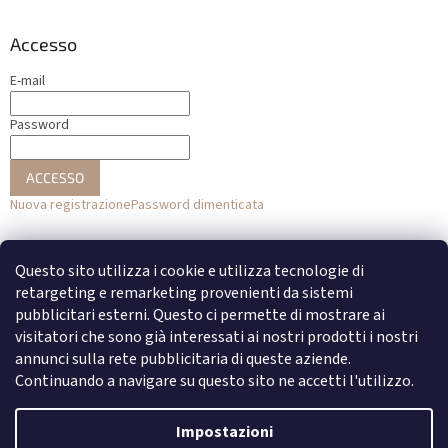
Accesso
E-mail
Password
ACCESSO
Nuova registrazione
Password dimenticata
o
Questo sito utilizza i cookie e utilizza tecnologie di
Accesso con Facebook
retargeting e remarketing provenienti da sistemi
pubblicitari esterni. Questo ci permette di mostrare ai
Accesso con Google
visitatori che sono già interessati ai nostri prodotti i nostri
annunci sulla rete pubblicitaria di queste aziende.
Continuando a navigare su questo sito ne accetti l'utilizzo.
Creato da Shoptet
Impostazioni