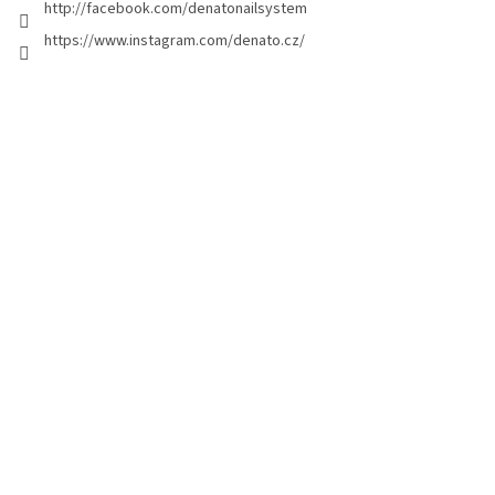
http://facebook.com/denatonailsystem
i
https://www.instagram.com/denato.cz/
n
a