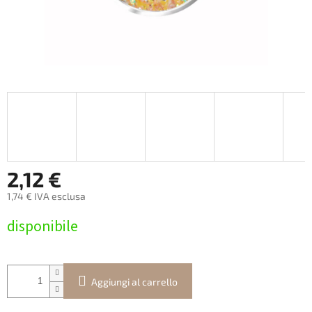
2,12 €
1,74 € IVA esclusa
Prezzo
disponibile
della
misura:
Aggiungi al carrello