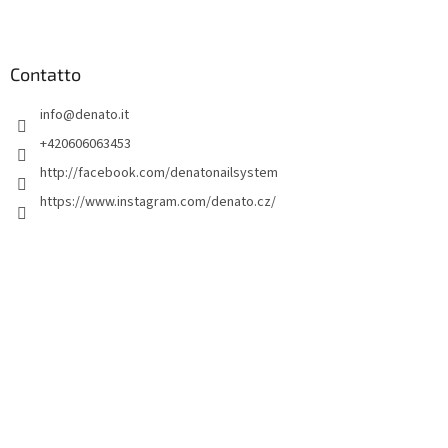
P
i
è
d
Contatto
i
info
@
denato.it
p
a
+420606063453
g
http://facebook.com/denatonailsystem
i
https://www.instagram.com/denato.cz/
n
a