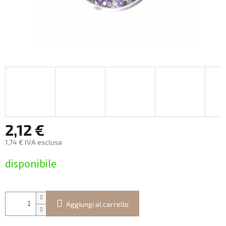
2,12 €
1,74 € IVA esclusa
Prezzo
disponibile
della
misura:
Aggiungi al carrello