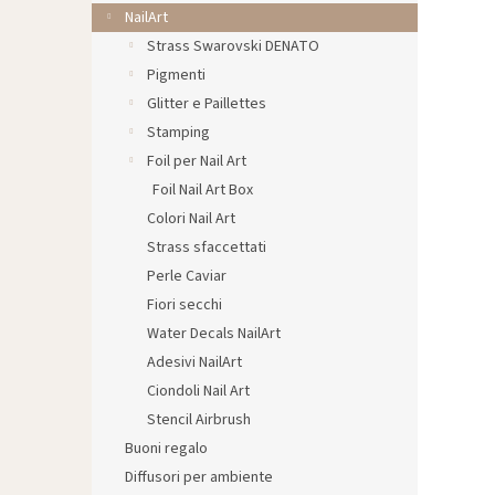
l
NailArt
e
Strass Swarovski DENATO
Pigmenti
Glitter e Paillettes
Stamping
Foil per Nail Art
Foil Nail Art Box
Colori Nail Art
Strass sfaccettati
Perle Caviar
Fiori secchi
Water Decals NailArt
Adesivi NailArt
Ciondoli Nail Art
Stencil Airbrush
Buoni regalo
Diffusori per ambiente