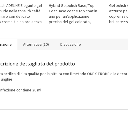
lish ADELINE Elegante gel
Hybrid Gelpolish Base/Top
Gel polish 
nude nella tonalità caffè
Coat Base coat e top coat in
azzurro pas
chiaro con delicato
uno per un’applicazione
coprenza d
o crema. Un colore senza
precisa del gel colorato,
brillantezz
per una manicure
garantendo lunga durata e
per una ma
e, curata e sofisticata.
brillantezza intensa. Si tratta di
duratura e 
uno strato...
rizione
Alternativa (10)
Discussione
crizione dettagliata del prodotto
ra acrilica di alta qualità per la pittura con il metodo ONE STROKE e la deco
e unghie
onfezione contiene 20 ml