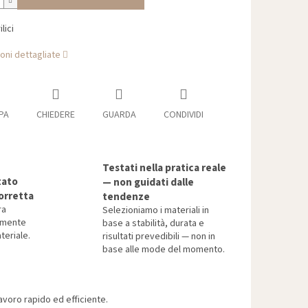
lici
oni dettagliate
PA
CHIEDERE
GUARDA
CONDIVIDI
Testati nella pratica reale
tato
— non guidati dalle
orretta
tendenze
ra
Selezioniamo i materiali in
tamente
base a stabilità, durata e
teriale.
risultati prevedibili — non in
base alle mode del momento.
voro rapido ed efficiente.