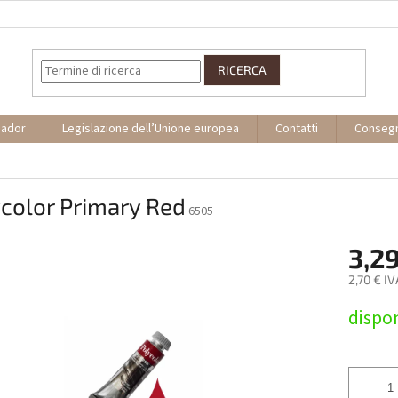
RICERCA
sador
Legislazione dell’Unione europea
Contatti
Conseg
color Primary Red
6505
3,29
2,70 € I
Prezzo
dispon
della
misura: