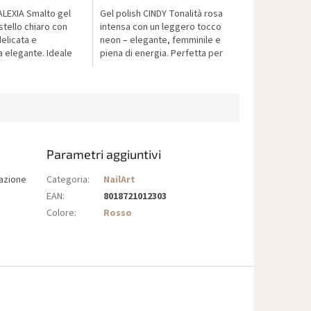
ALEXIA Smalto gel
Gel polish CINDY Tonalità rosa
tello chiaro con
intensa con un leggero tocco
elicata e
neon – elegante, femminile e
a elegante. Ideale
piena di energia. Perfetta per
nicure fresca,
l’estate o per tutto l’anno.
sicura.
Formula sicura senza HEMA,...
Parametri aggiuntivi
razione
Categoria
:
NailArt
EAN
:
8018721012303
Colore
:
Rosso