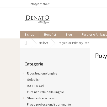
Vai
info@denato.it
al
contenuto
E-shop
Benefici
Blog
Partner e Ambas
Casa
NailArt
Polycolor Primary Red
B
Poly
a
Saltare
r
Categorie
le
r
categorie
a
Ricostruzione Unghie
l
Gelpolish
a
RUBBER Gel
t
e
Cura naturale delle unghie
r
Strumenti e accessori
a
Frese professionali per unghie