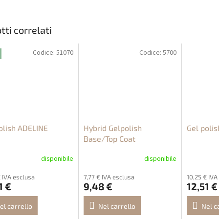
tti correlati
Codice:
51070
Codice:
5700
olish ADELINE
Hybrid Gelpolish
Gel poli
Base/Top Coat
disponibile
disponibile
€ IVA esclusa
7,77 € IVA esclusa
10,25 € IVA
1 €
9,48 €
12,51 €
el carrello
Nel carrello
Nel c