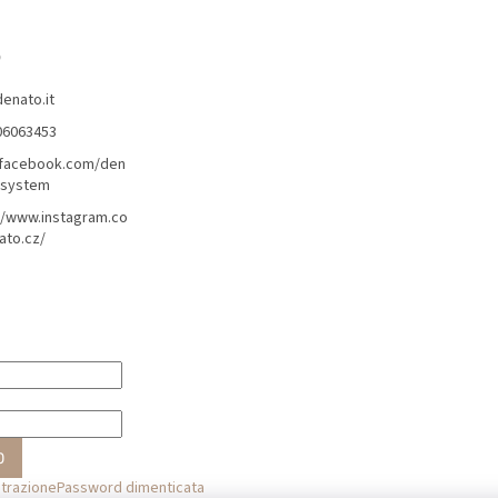
o
denato.it
06063453
/facebook.com/den
lsystem
//www.instagram.co
ato.cz/
O
strazione
Password dimenticata