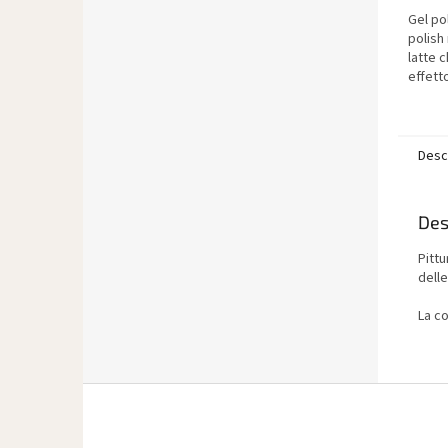
Gel po
polish 
latte 
effett
tempo 
natural
Desc
Des
Pittu
dell
La c
P
i
è