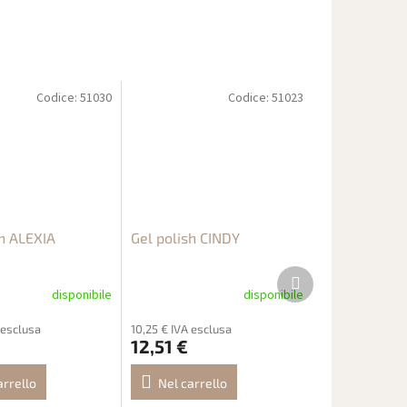
Codice:
51030
Codice:
51023
sh ALEXIA
Gel polish CINDY
Prodotto
successivo
disponibile
disponibile
 esclusa
10,25 € IVA esclusa
12,51 €
arrello
Nel carrello