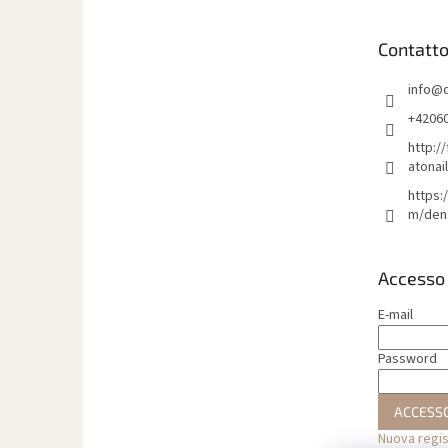
d
i
Contatt
p
a
info
@
g
i
+4206
n
http:/
a
atonai
https:
m/den
Accesso
E-mail
Password
ACCESS
Nuova regi