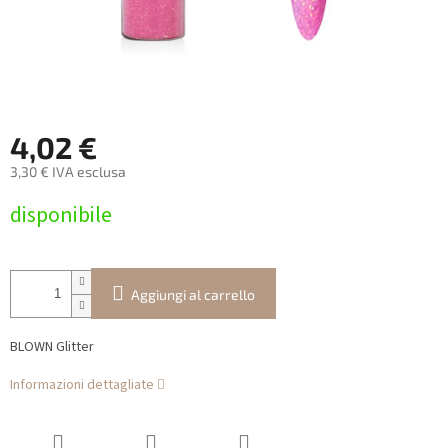
4,02 €
3,30 € IVA esclusa
Prezzo
disponibile
della
misura:
Aggiungi al carrello
BLOWN Glitter
Informazioni dettagliate