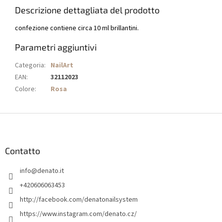
Descrizione dettagliata del prodotto
confezione contiene circa 10 ml brillantini.
Parametri aggiuntivi
Categoria
:
NailArt
EAN
:
32112023
Colore
:
Rosa
P
i
è
d
Contatto
i
info
@
denato.it
p
a
+420606063453
g
http://facebook.com/denatonailsystem
i
https://www.instagram.com/denato.cz/
n