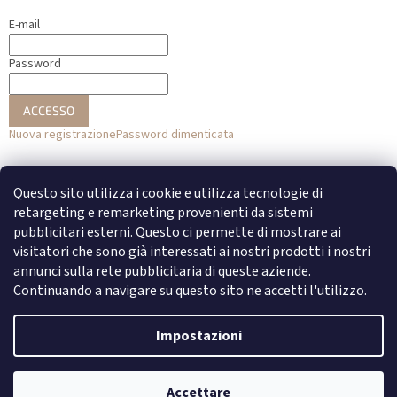
E-mail
Password
ACCESSO
Nuova registrazione
Password dimenticata
o
Questo sito utilizza i cookie e utilizza tecnologie di
Accesso con Facebook
retargeting e remarketing provenienti da sistemi
pubblicitari esterni. Questo ci permette di mostrare ai
Accesso con Google
visitatori che sono già interessati ai nostri prodotti i nostri
annunci sulla rete pubblicitaria di queste aziende.
Continuando a navigare su questo sito ne accetti l'utilizzo.
Creato da Shoptet
Impostazioni
Copyright 2026
DENATO
. Tutti i diritti riservati.
Modifica delle
Accettare
impostazioni dei cookie