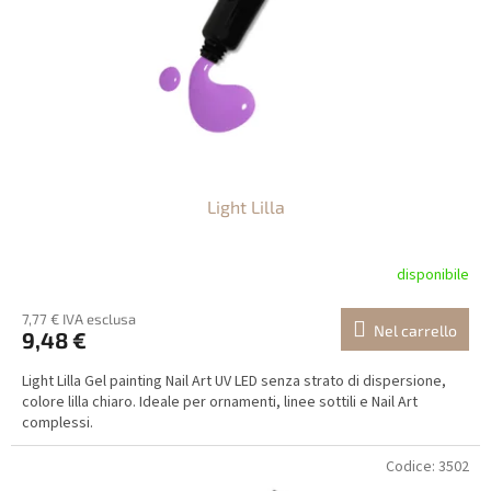
e
i
p
r
o
d
o
t
Light Lilla
t
i
disponibile
7,77 € IVA esclusa
Nel carrello
9,48 €
Light Lilla Gel painting Nail Art UV LED senza strato di dispersione,
colore lilla chiaro. Ideale per ornamenti, linee sottili e Nail Art
complessi.
Codice:
3502