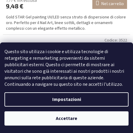
7,77 € IVA esclusa
Nel carrello
9,48 €
Gold STAR Gel painting UV/LED senza strato di dispersione di colore
oro. Perfetto per il Nail Art, linee sottili, dettagli e ornamenti
complessi con un elegante effetto metallico.
Codice:
3522
Questo sito utilizza i cookie e utilizza tecnologie di
retargeting e remarketing provenienti da sistemi
pubblicitari esterni. Questo ci permette di mostrare ai
visitatori che sono già interessati ai nostri prodotti i nostri
annunci sulla rete pubblicitaria di queste aziende.
Continuando a navigare su questo sito ne accetti l'utilizzo.
Impostazioni
Accettare
Newsletter