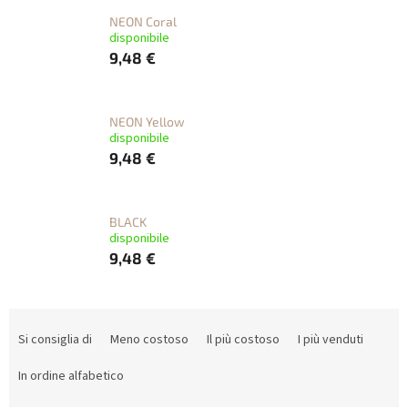
NEON Coral
disponibile
9,48 €
NEON Yellow
disponibile
9,48 €
BLACK
disponibile
9,48 €
O
r
Si consiglia di
Meno costoso
Il più costoso
I più venduti
d
i
In ordine alfabetico
n