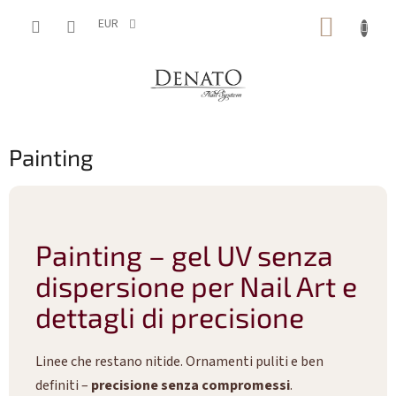
Vai
CARRE
al
EUR
contenuto
DELLA
SPESA
Painting
Painting – gel UV senza
dispersione per Nail Art e
dettagli di precisione
Linee che restano nitide. Ornamenti puliti e ben
definiti –
precisione senza compromessi
.