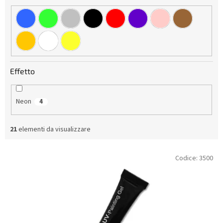
Effetto
Neon
4
21
elementi da visualizzare
E
Codice:
3500
l
e
n
c
o
d