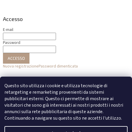
Accesso
E-mail
Password
ACCESSO
Nuova registrazione
Password dimenticata
o
Questo sito utilizza i cookie e utilizza tecnologie di
Accesso con Facebook
retargeting e remarketing provenienti da sistemi
pubblicitari esterni. Questo ci permette di mostrare ai
Accesso con Google
visitatori che sono già interessati ai nostri prodotti i nostri
annunci sulla rete pubblicitaria di queste aziende.
Continuando a navigare su questo sito ne accetti l'utilizzo.
Creato da Shoptet