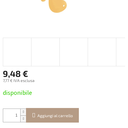
9,48 €
7,77 € IVA esclusa
Prezzo
disponibile
della
misura:
Aggiungi al carrello