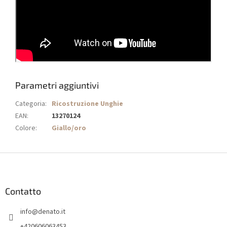
Parametri aggiuntivi
Categoria
:
Ricostruzione Unghie
EAN
:
13270124
Colore
:
Giallo/oro
P
i
è
d
Contatto
i
info
@
denato.it
p
a
+420606063453