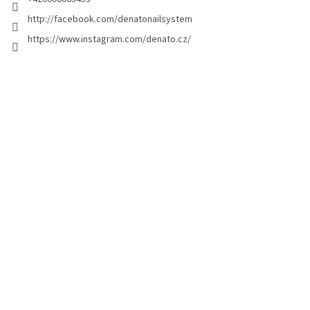
g
http://facebook.com/denatonailsystem
i
https://www.instagram.com/denato.cz/
n
a