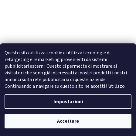
Questo sito utilizza i cookie e utilizza tecnologie di
retargeting e remarketing provenienti da sistemi
pubblicitari esterni. Questo ci permette di mostrare ai
MONO BUILDER Milky Glitter 5
visitatori che sono già interessati ai nostri prodotti i nostri
annunci sulla rete pubblicitaria di queste aziende.
Continuando a navigare su questo sito ne accetti l'utilizzo.
disponibile
da 9,89 € IVA esclusa
Impostazioni
DETTAGLIO
12,07 €
da
MONO BUILDER Milky Glitter 5 Gel costruttore lattiginoso di media
Accettare
densità con delicati glitter azzurri. Ottima adesione e facile
modellatura per tutti i tipi di unghie.
Newsletter