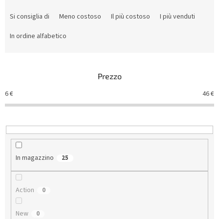
O
r
Si consiglia di
Meno costoso
Il più costoso
I più venduti
d
i
In ordine alfabetico
n
a
m
Prezzo
e
n
6
€
46
€
t
o
d
e
i
p
In magazzino
25
r
o
d
Action
0
o
t
New
0