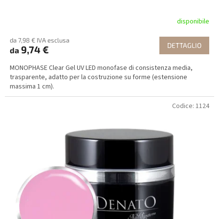
i
disponibile
da 7,98 € IVA esclusa
DETTAGLIO
9,74 €
da
MONOPHASE Clear Gel UV LED monofase di consistenza media,
trasparente, adatto per la costruzione su forme (estensione
massima 1 cm).
Codice:
1124