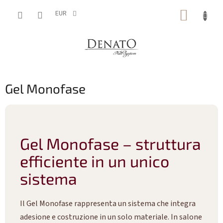
Vai
CARRE
al
EUR
contenuto
DELLA
SPESA
Gel Monofase
Gel Monofase – struttura
efficiente in un unico
sistema
Il Gel Monofase rappresenta un sistema che integra
adesione e costruzione in un solo materiale. In salone