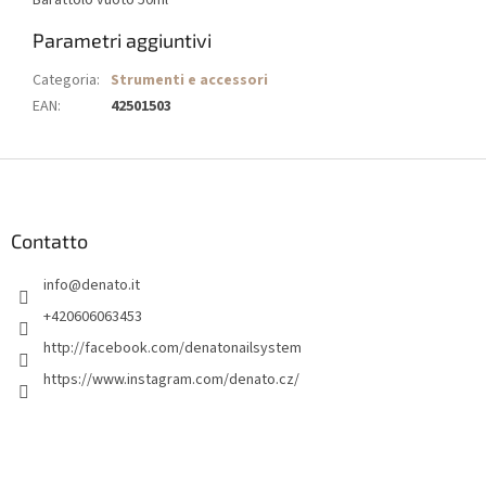
Barattolo vuoto 50ml
Parametri aggiuntivi
Categoria
:
Strumenti e accessori
EAN
:
42501503
P
i
è
d
Contatto
i
info
@
denato.it
p
a
+420606063453
g
http://facebook.com/denatonailsystem
i
https://www.instagram.com/denato.cz/
n
a