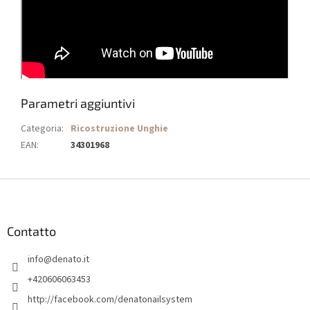
Parametri aggiuntivi
Categoria
:
Ricostruzione Unghie
EAN
:
34301968
P
i
è
d
Contatto
i
info
@
denato.it
p
a
+420606063453
g
http://facebook.com/denatonailsystem
i