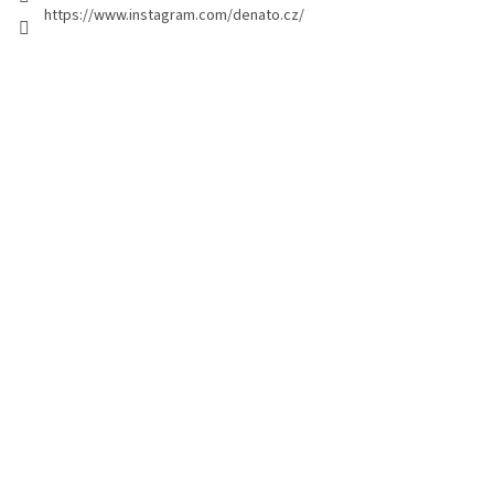
https://www.instagram.com/denato.cz/
n
a