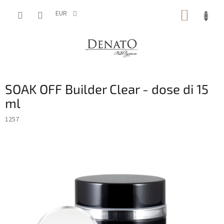
Vai
CARRE
al
EUR
contenuto
DELLA
SPESA
SOAK OFF Builder Clear - dose di 15
ml
1257