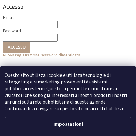
Accesso
E-mail
Password
ACCESSO
Nuova registrazione
Password dimenticata
o
Questo sito utilizza i cookie e utilizza tecnologie di
Accesso con Facebook
retargeting e remarketing provenienti da sistemi
pubblicitari esterni. Questo ci permette di mostrare ai
Accesso con Google
visitatori che sono già interessati ai nostri prodotti i nostri
annunci sulla rete pubblicitaria di queste aziende.
Continuando a navigare su questo sito ne accetti l'utilizzo.
Creato da Shoptet
Impostazioni