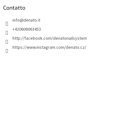
è
d
Contatto
i
info
@
denato.it
p
a
+420606063453
g
http://facebook.com/denatonailsystem
i
https://www.instagram.com/denato.cz/
n
a