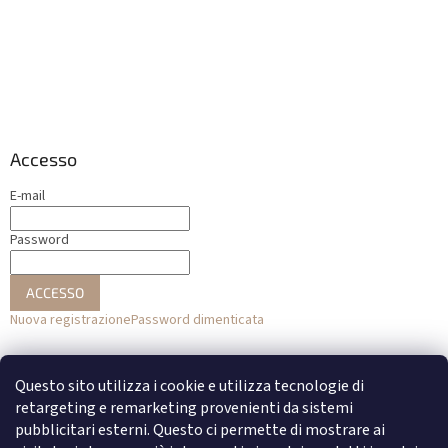
Accesso
E-mail
Password
ACCESSO
Nuova registrazione
Password dimenticata
o
Questo sito utilizza i cookie e utilizza tecnologie di
Accesso con Facebook
retargeting e remarketing provenienti da sistemi
pubblicitari esterni. Questo ci permette di mostrare ai