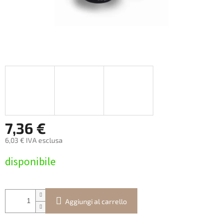
7,36 €
6,03 € IVA esclusa
Prezzo
disponibile
della
misura:
Aggiungi al carrello