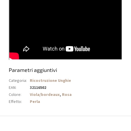
Parametri aggiuntivi
Categoria
:
Ricostruzione Unghie
EAN
:
32116502
Colore
:
Viola/bordeaux
,
Rosa
Effetto
:
Perla
P
i