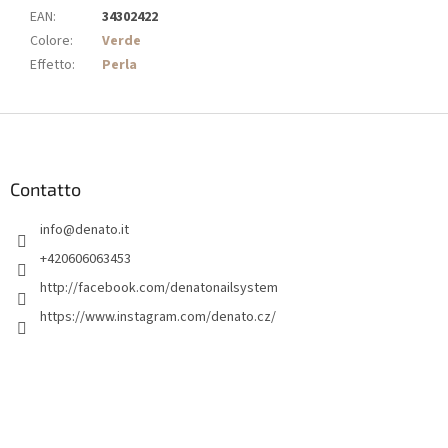
EAN
:
34302422
Colore
:
Verde
Effetto
:
Perla
P
i
è
d
Contatto
i
info
@
denato.it
p
a
+420606063453
g
http://facebook.com/denatonailsystem
i
https://www.instagram.com/denato.cz/
n
a