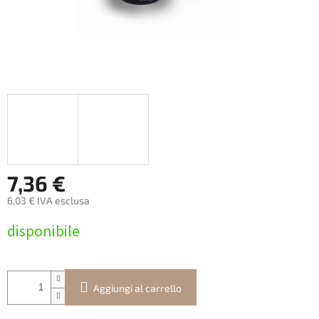
7,36 €
6,03 € IVA esclusa
Prezzo
disponibile
della
misura:
Aggiungi al carrello