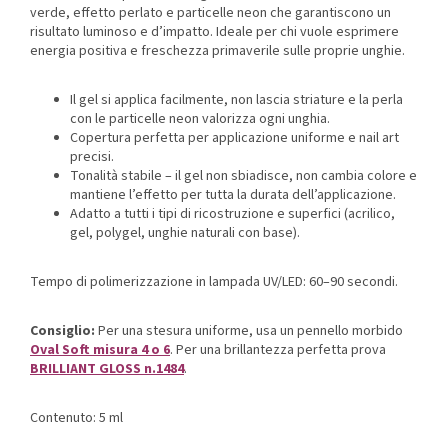
verde, effetto perlato e particelle neon che garantiscono un
risultato luminoso e d’impatto. Ideale per chi vuole esprimere
energia positiva e freschezza primaverile sulle proprie unghie.
Il gel si applica facilmente, non lascia striature e la perla
con le particelle neon valorizza ogni unghia.
Copertura perfetta per applicazione uniforme e nail art
precisi.
Tonalità stabile – il gel non sbiadisce, non cambia colore e
mantiene l’effetto per tutta la durata dell’applicazione.
Adatto a tutti i tipi di ricostruzione e superfici (acrilico,
gel, polygel, unghie naturali con base).
Tempo di polimerizzazione in lampada UV/LED: 60–90 secondi.
Consiglio:
Per una stesura uniforme, usa un pennello morbido
Oval Soft misura 4 o 6
. Per una brillantezza perfetta prova
BRILLIANT GLOSS n.1484
.
Contenuto: 5 ml