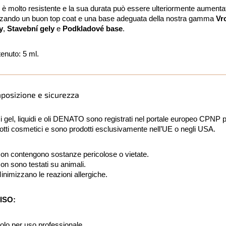
el è molto resistente e la sua durata può essere ulteriormente aumenta
izzando un buon top coat e una base adeguata della nostra gamma
Vr
y
,
Stavební gely
e
Podkladové base
.
enuto: 5 ml.
posizione e sicurezza
i i gel, liquidi e oli DENATO sono registrati nel portale europeo CPNP p
otti cosmetici e sono prodotti esclusivamente nell’UE o negli USA.
on contengono sostanze pericolose o vietate.
on sono testati su animali.
inimizzano le reazioni allergiche.
ISO:
olo per uso professionale.