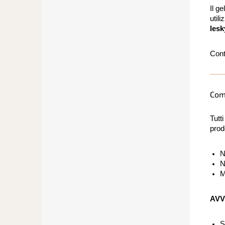
Il g
util
lesk
Cont
Com
Tutt
prod
N
N
M
AVV
S