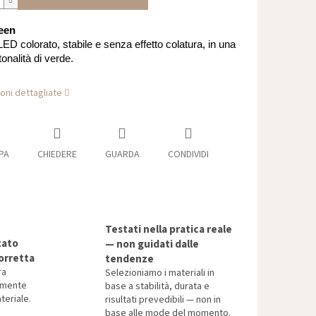
een
ED colorato, stabile e senza effetto colatura, in una
tonalità di verde.
oni dettagliate
PA
CHIEDERE
GUARDA
CONDIVIDI
Testati nella pratica reale
tato
— non guidati dalle
orretta
tendenze
ra
Selezioniamo i materiali in
tamente
base a stabilità, durata e
teriale.
risultati prevedibili — non in
base alle mode del momento.