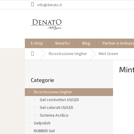
Vai
info@denato.it
al
contenuto
E-shop
Benefici
Blog
Partner e Ambas
Casa
Ricostruzione Unghie
Mint Green
B
Min
a
Saltare
r
Categorie
le
r
categorie
a
Ricostruzione Unghie
l
Gel costruttori UV/LED
a
Gel colorati UV/LED
t
e
Sistema Acrilico
r
Gelpolish
a
RUBBER Gel