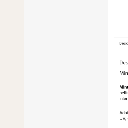
Desc
Des
Min
Min
bell
inte
Adat
UV,