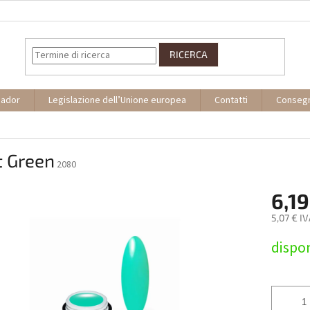
RICERCA
sador
Legislazione dell’Unione europea
Contatti
Conseg
t Green
2080
6,19
5,07 € I
Prezzo
dispon
della
misura: