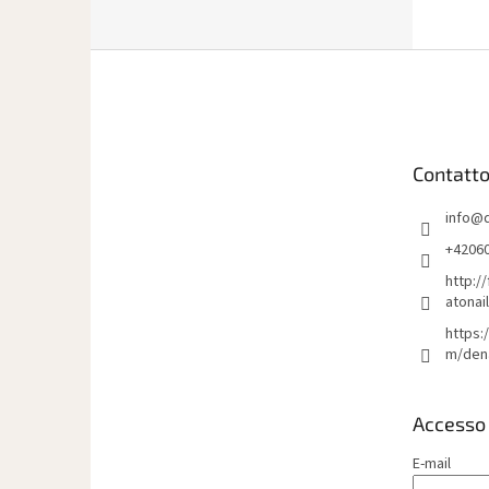
P
i
è
d
i
Contatt
p
a
info
@
g
i
+4206
n
http:/
a
atonai
https:
m/den
Accesso
E-mail