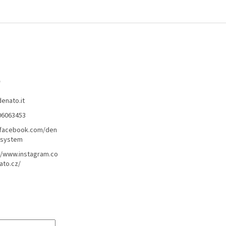
o
denato.it
06063453
/facebook.com/den
lsystem
//www.instagram.co
ato.cz/