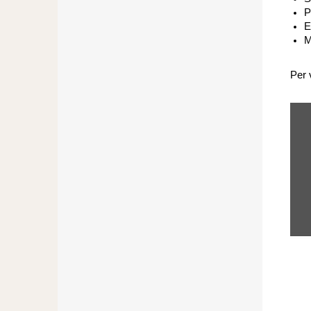
P
E
M
Per 