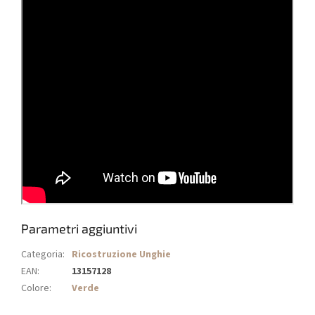
Parametri aggiuntivi
Categoria
:
Ricostruzione Unghie
EAN
:
13157128
Colore
:
Verde