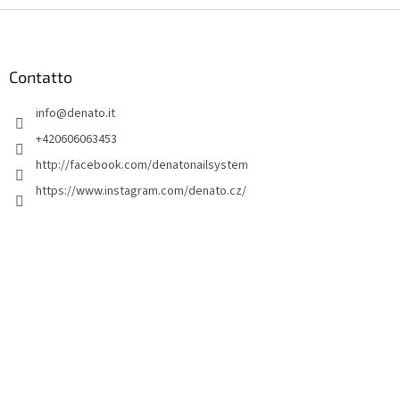
P
i
è
d
Contatto
i
info
@
denato.it
p
a
+420606063453
g
http://facebook.com/denatonailsystem
i
https://www.instagram.com/denato.cz/
n
a