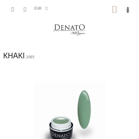
Vai
CARRE
al
EUR
contenuto
DELLA
SPESA
KHAKI
2085