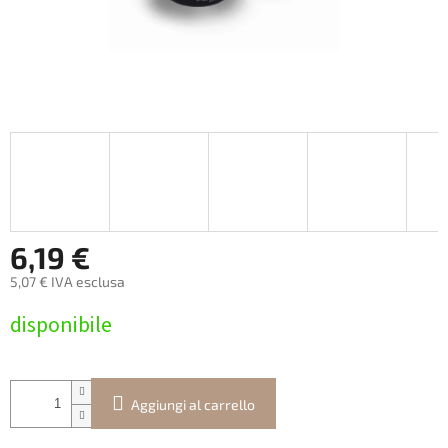
6,19 €
5,07 € IVA esclusa
Prezzo
disponibile
della
misura:
Aggiungi al carrello