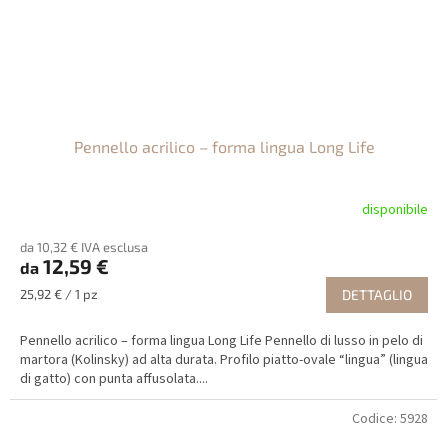
Pennello acrilico – forma lingua Long Life
disponibile
da 10,32 € IVA esclusa
12,59 €
da
Prezzo
25,92 € / 1 pz
DETTAGLIO
della
misura:
Pennello acrilico – forma lingua Long Life Pennello di lusso in pelo di
martora (Kolinsky) ad alta durata. Profilo piatto-ovale “lingua” (lingua
di gatto) con punta affusolata....
Codice:
5928