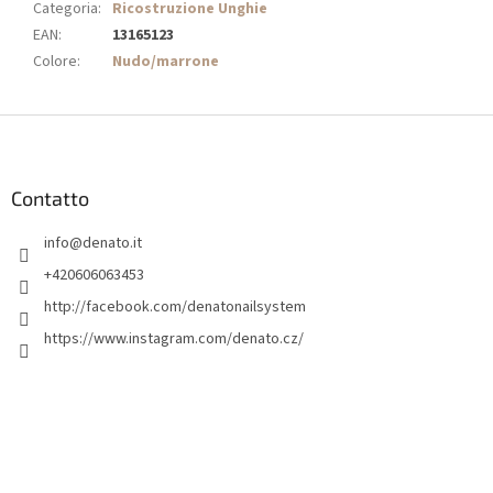
Categoria
:
Ricostruzione Unghie
EAN
:
13165123
Colore
:
Nudo/marrone
P
i
è
d
Contatto
i
info
@
denato.it
p
a
+420606063453
g
http://facebook.com/denatonailsystem
i
https://www.instagram.com/denato.cz/
n
a