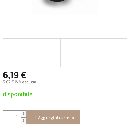
6,19 €
5,07 € IVA esclusa
Prezzo
disponibile
della
misura:
Aggiungi al carrello