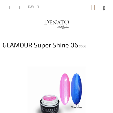
Vai
CARRE
al
EUR
contenuto
DELLA
SPESA
GLAMOUR Super Shine 06
3006