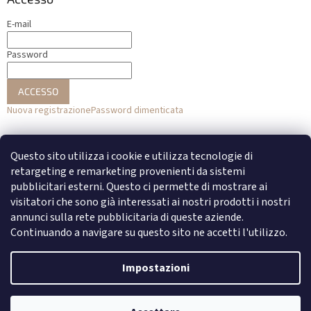
E-mail
Password
ACCESSO
Nuova registrazione
Password dimenticata
o
Questo sito utilizza i cookie e utilizza tecnologie di
Accesso con Facebook
retargeting e remarketing provenienti da sistemi
pubblicitari esterni. Questo ci permette di mostrare ai
Accesso con Google
visitatori che sono già interessati ai nostri prodotti i nostri
annunci sulla rete pubblicitaria di queste aziende.
Continuando a navigare su questo sito ne accetti l'utilizzo.
Creato da Shoptet
Impostazioni
Copyright 2026
DENATO
. Tutti i diritti riservati.
Modifica delle