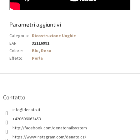
Parametri aggiuntivi
Categoria
:
Ricostruzione Unghie
EAN
:
32116991
Colore
:
Blu
,
Rosa
Effetto
:
Perla
P
i
è
d
Contatto
i
info
@
denato.it
p
a
+420606063453
g
http://facebook.com/denatonailsystem
i
https://www.instagram.com/denato.cz/
n