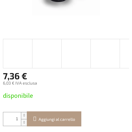
7,36 €
6,03 € IVA esclusa
Prezzo
disponibile
della
misura:
Aggiungi al carrello