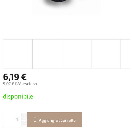
6,19 €
5,07 € IVA esclusa
Prezzo
disponibile
della
misura:
Aggiungi al carrello