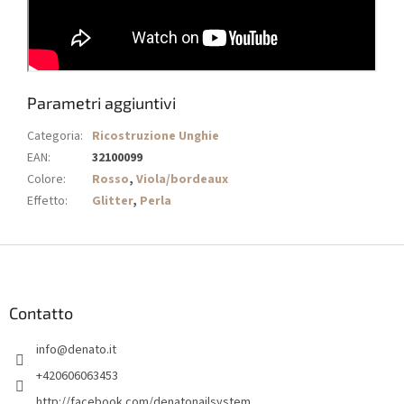
Parametri aggiuntivi
Categoria
:
Ricostruzione Unghie
EAN
:
32100099
Colore
:
Rosso
,
Viola/bordeaux
Effetto
:
Glitter
,
Perla
P
i
è
d
Contatto
i
info
@
denato.it
p
a
+420606063453
g
http://facebook.com/denatonailsystem