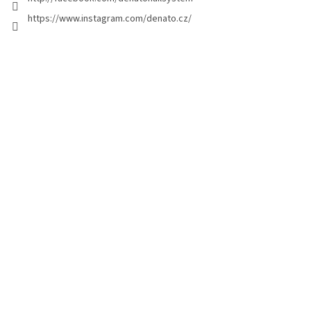
i
https://www.instagram.com/denato.cz/
n
a