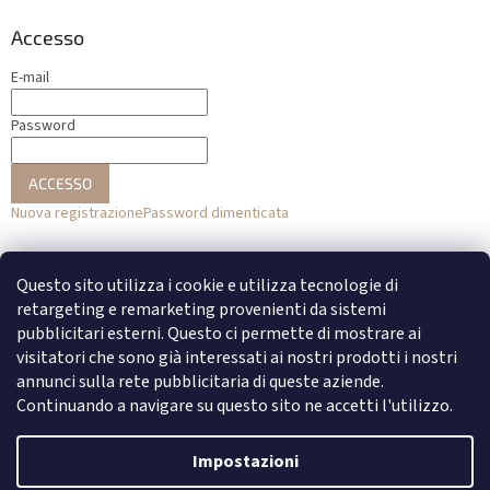
Accesso
E-mail
Password
ACCESSO
Nuova registrazione
Password dimenticata
o
Questo sito utilizza i cookie e utilizza tecnologie di
Accesso con Facebook
retargeting e remarketing provenienti da sistemi
pubblicitari esterni. Questo ci permette di mostrare ai
Accesso con Google
visitatori che sono già interessati ai nostri prodotti i nostri
annunci sulla rete pubblicitaria di queste aziende.
Continuando a navigare su questo sito ne accetti l'utilizzo.
Creato da Shoptet
Impostazioni