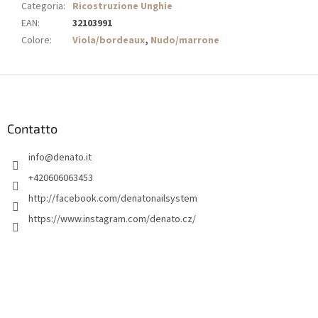
Categoria
:
Ricostruzione Unghie
EAN
:
32103991
Colore
:
Viola/bordeaux
,
Nudo/marrone
P
i
è
d
Contatto
i
info
@
denato.it
p
a
+420606063453
g
http://facebook.com/denatonailsystem
i
https://www.instagram.com/denato.cz/
n
a