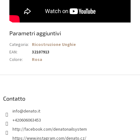
Parametri aggiuntivi
Categoria
:
Ricostruzione Unghie
EAN
:
32107913
Colore
:
Rosa
P
i
è
d
Contatto
i
info
@
denato.it
p
a
+420606063453
g
http://facebook.com/denatonailsystem
i
https://www.instagram.com/denato.cz/
n