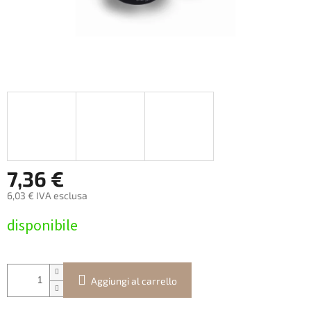
7,36 €
6,03 € IVA esclusa
Prezzo
disponibile
della
misura:
Aggiungi al carrello