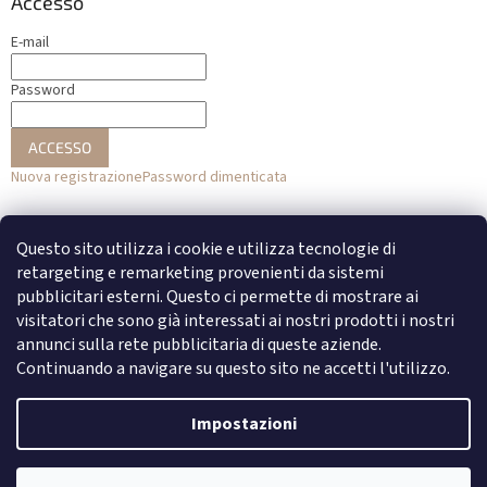
Accesso
E-mail
Password
ACCESSO
Nuova registrazione
Password dimenticata
o
Questo sito utilizza i cookie e utilizza tecnologie di
Accesso con Facebook
retargeting e remarketing provenienti da sistemi
pubblicitari esterni. Questo ci permette di mostrare ai
Accesso con Google
visitatori che sono già interessati ai nostri prodotti i nostri
annunci sulla rete pubblicitaria di queste aziende.
Continuando a navigare su questo sito ne accetti l'utilizzo.
Creato da Shoptet
Impostazioni
Copyright 2026
DENATO
. Tutti i diritti riservati.
Modifica delle