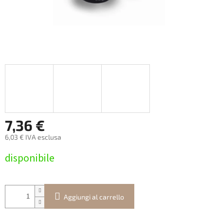
7,36 €
6,03 € IVA esclusa
Prezzo
disponibile
della
misura:
Aggiungi al carrello