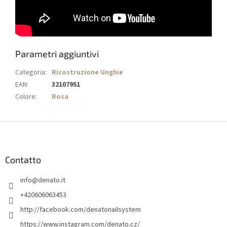
Parametri aggiuntivi
Categoria
:
Ricostruzione Unghie
EAN
:
32107951
Colore
:
Rosa
P
i
è
d
Contatto
i
info
@
denato.it
p
a
+420606063453
g
http://facebook.com/denatonailsystem
i
https://www.instagram.com/denato.cz/
n