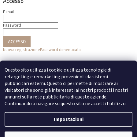
Accesso
E-mail
Password
ACCESSO
Nuova registrazione
Password dimenticata
o
Questo sito utilizza i cookie e utilizza tecnologie di
Accesso con Facebook
retargeting e remarketing provenienti da sistemi
pubblicitari esterni. Questo ci permette di mostrare ai
Accesso con Google
visitatori che sono già interessati ai nostri prodotti i nostri
annunci sulla rete pubblicitaria di queste aziende.
Continuando a navigare su questo sito ne accetti l'utilizzo.
Creato da Shoptet
Impostazioni
Copyright 2026
DENATO
. Tutti i diritti riservati.
Modifica delle