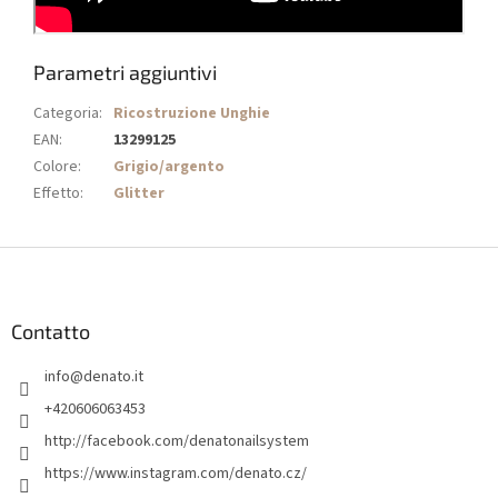
Parametri aggiuntivi
Categoria
:
Ricostruzione Unghie
EAN
:
13299125
Colore
:
Grigio/argento
Effetto
:
Glitter
P
i
è
d
Contatto
i
info
@
denato.it
p
a
+420606063453
g
http://facebook.com/denatonailsystem
i
https://www.instagram.com/denato.cz/
n