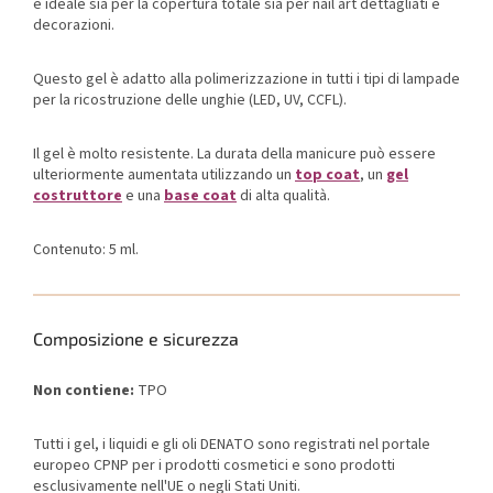
è ideale sia per la copertura totale sia per nail art dettagliati e
decorazioni.
Questo gel è adatto alla polimerizzazione in tutti i tipi di lampade
per la ricostruzione delle unghie (LED, UV, CCFL).
Il gel è molto resistente. La durata della manicure può essere
ulteriormente aumentata utilizzando un
top coat
, un
gel
costruttore
e una
base coat
di alta qualità.
Contenuto: 5 ml.
Composizione e sicurezza
Non contiene:
TPO
Tutti i gel, i liquidi e gli oli DENATO sono registrati nel portale
europeo CPNP per i prodotti cosmetici e sono prodotti
esclusivamente nell'UE o negli Stati Uniti.