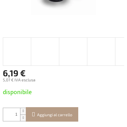
6,19 €
5,07 € IVA esclusa
Prezzo
disponibile
della
misura:
Aggiungi al carrello