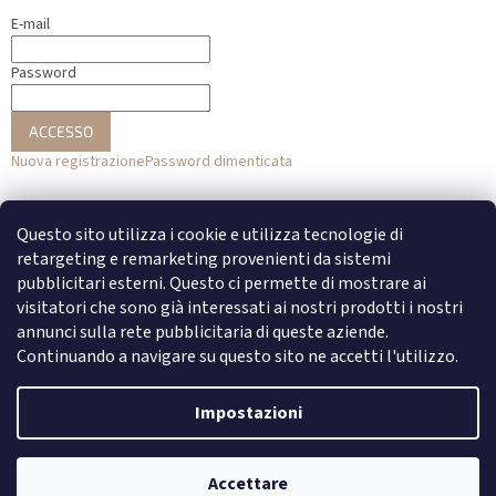
E-mail
Password
ACCESSO
Nuova registrazione
Password dimenticata
o
Questo sito utilizza i cookie e utilizza tecnologie di
Accesso con Facebook
retargeting e remarketing provenienti da sistemi
pubblicitari esterni. Questo ci permette di mostrare ai
Accesso con Google
visitatori che sono già interessati ai nostri prodotti i nostri
annunci sulla rete pubblicitaria di queste aziende.
Continuando a navigare su questo sito ne accetti l'utilizzo.
Creato da Shoptet
Impostazioni
Copyright 2026
DENATO
. Tutti i diritti riservati.
Modifica delle
Accettare
impostazioni dei cookie