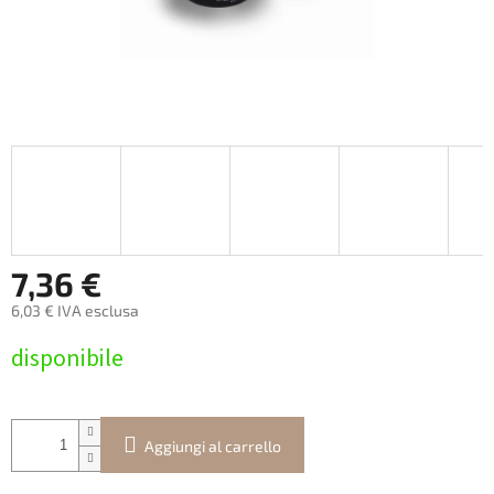
7,36 €
6,03 € IVA esclusa
Prezzo
disponibile
della
misura:
Aggiungi al carrello