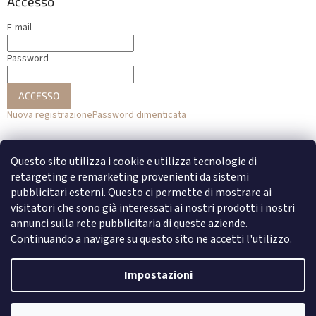
Accesso
E-mail
Password
ACCESSO
Nuova registrazione
Password dimenticata
o
Questo sito utilizza i cookie e utilizza tecnologie di
Accesso con Facebook
retargeting e remarketing provenienti da sistemi
pubblicitari esterni. Questo ci permette di mostrare ai
Accesso con Google
visitatori che sono già interessati ai nostri prodotti i nostri
annunci sulla rete pubblicitaria di queste aziende.
Continuando a navigare su questo sito ne accetti l'utilizzo.
Creato da Shoptet
Impostazioni
Copyright 2026
DENATO
. Tutti i diritti riservati.
Modifica delle