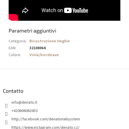
Parametri aggiuntivi
Categoria
:
Ricostruzione Unghie
EAN
:
32108064
Colore
:
Viola/bordeaux
P
i
è
d
Contatto
i
info
@
denato.it
p
a
+420606063453
g
http://facebook.com/denatonailsystem
i
https://www.instagram.com/denato.cz/
n